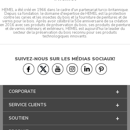
HEMEL a été créé en 1966 dans le cadre d'un partenariat turco-britannique.
Depuis sa fondation, le domaine d'expertise de HEMEL est la protection
contre les caries et les insectes du bois et la fourniture de peintures et de
vernis pour le bois. Après avoir célébré le 50e anniversaire de sa création
en 2016 avec ses produits de préservation du bois, ses produits de peinture
et de vernis intérieurs et extérieurs, HEMEL est aujourd'hui le leader du
secteur de la préservation du bois reconnu pour ses produits
technologiques innovants.
SUIVEZ-NOUS SUR LES MÉDIAS SOCIAUX!
CORPORATE
SERVICE CLIENTS
SOUTIEN