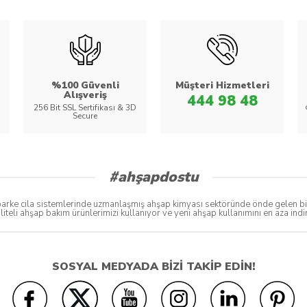
%100 Güvenli
Müşteri Hizmetleri
Alışveriş
444 98 48
256 Bit SSL Sertifikası & 3D
Secure
#ahşapdostu
ke cila sistemlerinde uzmanlaşmış ahşap kimyası sektöründe önde gelen bir bo
liteli ahşap bakım ürünlerimizi kullanıyor ve yeni ahşap kullanımını en aza in
SOSYAL MEDYADA BİZİ TAKİP EDİN!