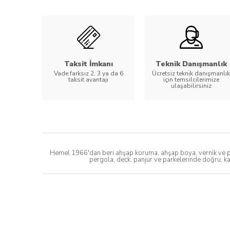
Taksit İmkanı
Teknik Danışmanlık
Vade farksız 2, 3 ya da 6
Ücretsiz teknik danışmanlık
taksit avantajı
için temsilcilerimize
ulaşabilirsiniz
Hemel 1966'dan beri ahşap koruma, ahşap boya, vernik ve par
pergola, deck, panjur ve parkelerinde doğru, ka