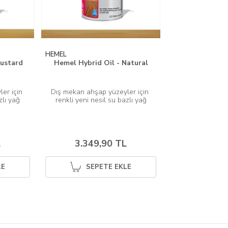
HEMEL
Mustard
Hemel Hybrid Oil - Natural
er için 
Dış mekan ahşap yüzeyler için 
zlı yağ
L
3.349,90 TL
LE
SEPETE EKLE