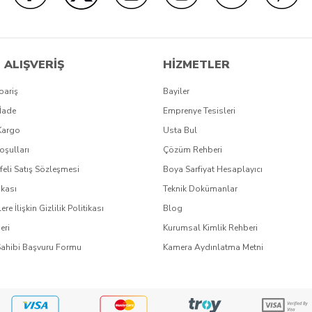
 ALIŞVERİŞ
HİZMETLER
pariş
Bayiler
İade
Emprenye Tesisleri
Kargo
Usta Bul
oşulları
Çözüm Rehberi
eli Satış Sözleşmesi
Boya Sarfiyat Hesaplayıcı
ikası
Teknik Dokümanlar
lere İlişkin Gizlilik Politikası
Blog
eri
Kurumsal Kimlik Rehberi
Sahibi Başvuru Formu
Kamera Aydınlatma Metni