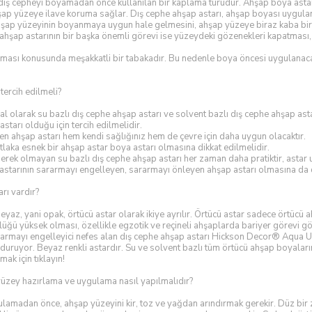
dış cepheyi boyamadan önce kullanılan bir kaplama türüdür. Ahşap boya asta
 ahşap yüzeye ilave koruma sağlar. Dış cephe ahşap astarı, ahşap boyası uygul
şap yüzeyinin boyanmaya uygun hale gelmesini, ahşap yüzeye biraz kaba bir 
e ahşap astarının bir başka önemli görevi ise yüzeydeki gözenekleri kapatması
ması konusunda meşakkatli bir tabakadır. Bu nedenle boya öncesi uygulanaca
tercih edilmeli?
al olarak su bazlı dış cephe ahşap astarı ve solvent bazlı dış cephe ahşap asta
starı olduğu için tercih edilmelidir.
en ahşap astarı hem kendi sağlığınız hem de çevre için daha uygun olacaktır.
laka esnek bir ahşap astar boya astarı olmasına dikkat edilmelidir.
erek olmayan su bazlı dış cephe ahşap astarı her zaman daha pratiktir, astar 
 astarının sararmayı engelleyen, sararmayı önleyen ahşap astarı olmasına da d
rı vardır?
eyaz, yani opak, örtücü astar olarak ikiye ayrılır. Örtücü astar sadece örtücü a
lüğü yüksek olması, özellikle egzotik ve reçineli ahşaplarda bariyer görevi g
ararmayı engelleyici nefes alan dış cephe ahşap astarı Hickson Decor® Aqua Univ
duruyor. Beyaz renkli astardır. Su ve solvent bazlı tüm örtücü ahşap boyaların
ak için tıklayın!
üzey hazırlama ve uygulama nasıl yapılmalıdır?
ulamadan önce, ahşap yüzeyini kir, toz ve yağdan arındırmak gerekir. Düz bir 