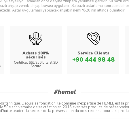
kli yüzeye uygulamadan önce de yine zımpara yapılması gerekir. Su bazlı örtüc
azlı ahşap vernik, ahşap boyası uygulanır. Su bazlı astarlama sonrasında h
tedir. Astar uygulaması yapılacak ahşabın nemi %20’nin altında olmalıdır.
Achats 100%
Service Clients
sécurisés
+90 444 98 48
Certificat SSL 256 bits et 3D
s
Secure
#hemel
ritannique. Depuis sa fondation, le domaine d'expertise de HEMEL est la prote
 le 50e anniversaire de sa création en 2016 avec ses produits de préservation 
d'hui le leader du secteur de la préservation du bois reconnu pour ses produ