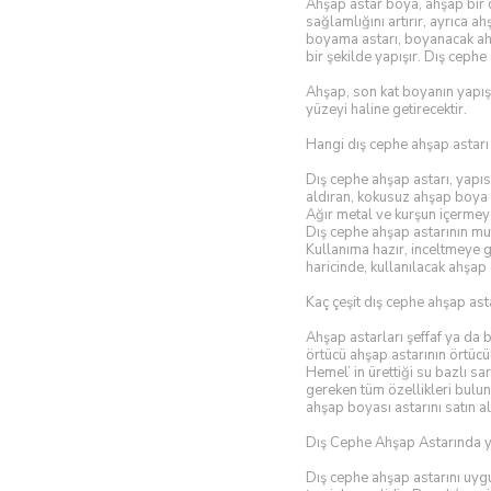
Ahşap astar boya, ahşap bir 
sağlamlığını artırır, ayrıca
boyama astarı, boyanacak ah
bir şekilde yapışır. Dış ceph
Ahşap, son kat boyanın yapış
yüzeyi haline getirecektir.
Hangi dış cephe ahşap astarı 
Dış cephe ahşap astarı, yapıs
aldıran, kokusuz ahşap boya a
Ağır metal ve kurşun içermey
Dış cephe ahşap astarının mut
Kullanıma hazır, inceltmeye g
haricinde, kullanılacak ahşap
Kaç çeşit dış cephe ahşap asta
Ahşap astarları şeffaf ya da b
örtücü ahşap astarının örtücü
Hemel’ in ürettiği su bazlı s
gereken tüm özellikleri bulun
ahşap boyası astarını satın alm
Dış Cephe Ahşap Astarında y
Dış cephe ahşap astarını uyg