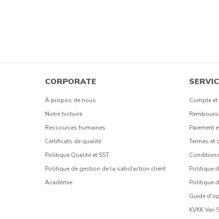
CORPORATE
SERVIC
À propos de nous
Compte e
Notre histoire
Rembourse
Ressources humaines
Paiement e
Certificats de qualité
Termes et 
Politique Qualité et SST
Conditions
Politique de gestion de la satisfaction client
Politique 
Académie
Politique d
Guide d'op
KVKK Veri 