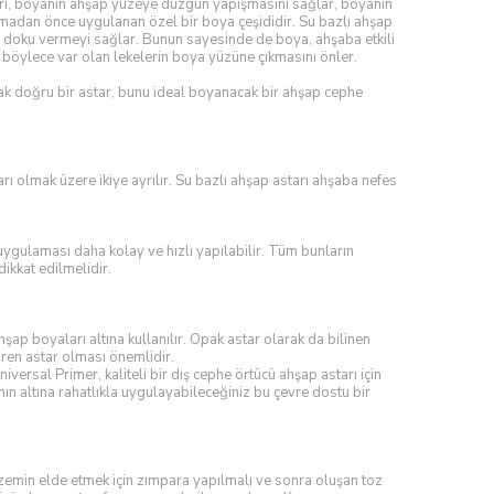
rı, boyanın ahşap yüzeye düzgün yapışmasını sağlar, boyanın
amadan önce uygulanan özel bir boya çeşididir. Su bazlı ahşap
doku vermeyi sağlar. Bunun sayesinde de boya, ahşaba etkili
, böylece var olan lekelerin boya yüzüne çıkmasını önler.
k doğru bir astar, bunu ideal boyanacak bir ahşap cephe
rı olmak üzere ikiye ayrılır. Su bazlı ahşap astarı ahşaba nefes
uygulaması daha kolay ve hızlı yapılabilir. Tüm bunların
ikkat edilmelidir.
hşap boyaları altına kullanılır. Opak astar olarak da bilinen
ören astar olması önemlidir.
ersal Primer, kaliteli bir dış cephe örtücü ahşap astarı için
ın altına rahatlıkla uygulayabileceğiniz bu çevre dostu bir
zemin elde etmek için zımpara yapılmalı ve sonra oluşan toz