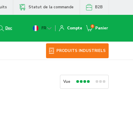
uits
Statut de la commande
B2B
0
FR
Compte
Panier
PRODUITS INDUSTRIELS
Vue