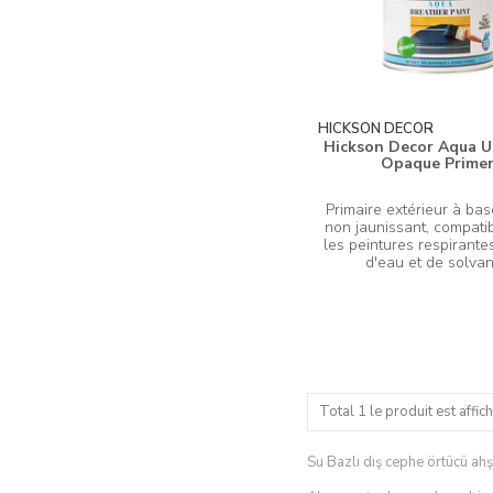
HICKSON DECOR
Hickson Decor Aqua U
Opaque Prime
Primaire extérieur à bas
non jaunissant, compati
les peintures respirante
Total 1 le produit est affich
Su Bazlı dış cephe örtücü ahşa