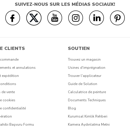
SUIVEZ-NOUS SUR LES MÉDIAS SOCIAUX!
E CLIENTS
SOUTIEN
t commande
Trouvez un magasin
ments et annulations
Usines d'imprégnation
t expédition
Trouver l'applicateur
conditions
Guide de Solution
 de vente
Calculatrice de peinture
de cookies
Documents Techniques
e confidentialité
Blog
ération
Kurumsal Kimlik Rehberi
Sahibi Başvuru Formu
Kamera Aydınlatma Metni