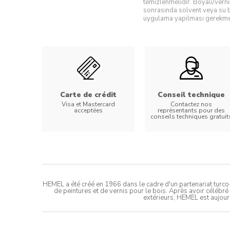
temizlenmelidir. Boyalı/verni
sonrasında solvent veya su b
uygulama yapılması gerekmek
Carte de crédit
Conseil technique
Visa et Mastercard
Contactez nos
acceptées
représentants pour des
conseils techniques gratuit
HEMEL a été créé en 1966 dans le cadre d'un partenariat turco-b
de peintures et de vernis pour le bois. Après avoir célébré
extérieurs, HEMEL est aujour