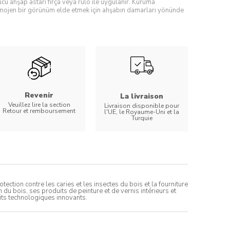
ü ahşap astarı fırça veya rulo ile uygulanır. Kuruma
omojen bir görünüm elde etmek için ahşabın damarları yönünde
Revenir
La livraison
Veuillez lire la section
Livraison disponible pour
Retour et remboursement
l'UE, le Royaume-Uni et la
Turquie
ction contre les caries et les insectes du bois et la fourniture
du bois, ses produits de peinture et de vernis intérieurs et
its technologiques innovants.