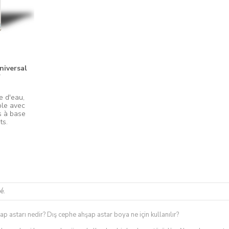
niversal
r
e d'eau, 
ble avec 
s à base 
é.
p astarı nedir? Dış cephe ahşap astar boya ne için kullanılır?