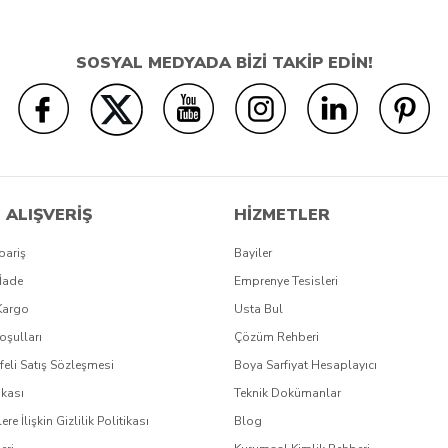
SOSYAL MEDYADA BİZİ TAKİP EDİN!
 ALIŞVERİŞ
HİZMETLER
pariş
Bayiler
İade
Emprenye Tesisleri
Kargo
Usta Bul
oşulları
Çözüm Rehberi
eli Satış Sözleşmesi
Boya Sarfiyat Hesaplayıcı
ikası
Teknik Dokümanlar
lere İlişkin Gizlilik Politikası
Blog