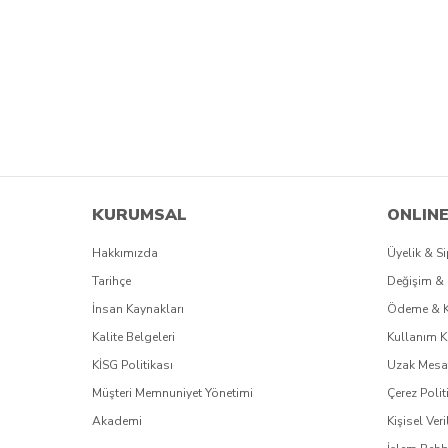
KURUMSAL
ONLINE
Hakkımızda
Üyelik & Si
Tarihçe
Değişim & 
İnsan Kaynakları
Ödeme & 
Kalite Belgeleri
Kullanım K
KİSG Politikası
Uzak Mesaf
Müşteri Memnuniyet Yönetimi
Çerez Polit
Akademi
Kişisel Veri