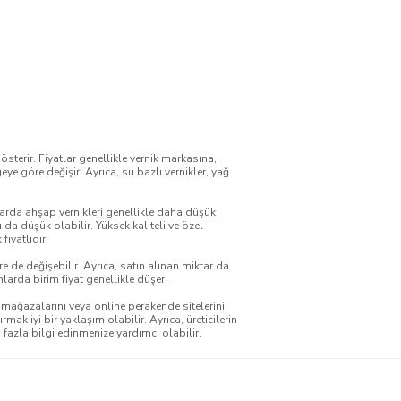
gösterir. Fiyatlar genellikle vernik markasına,
ye göre değişir. Ayrıca, su bazlı vernikler, yağ
larda ahşap vernikleri genellikle daha düşük
ı da düşük olabilir. Yüksek kaliteli ve özel
fiyatlıdır.
e değişebilir. Ayrıca, satın alınan miktar da
mlarda birim fiyat genellikle düşer.
 mağazalarını veya online perakende sitelerini
ırmak iyi bir yaklaşım olabilir. Ayrıca, üreticilerin
 fazla bilgi edinmenize yardımcı olabilir.