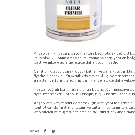
Ahşap vernik fiyatları, birçok faktöre bağlı olarak değişiklik 
kalitesine, kullanım amacına, miktarına ve satış yapılan bölge
bazlı verniklere göre genellikle daha uygun fiyatlıdır.
Genel bir kılavuz olarak, düşük kaliteli ve daha küçük miktar
fiyatlıdır, ancak bu tür verniklerin dayanıklılığı ve performans
amaçlar için formüle edilmiş vernikler genellikle daha yüksek 
Fiyatlar coğrafi konuma ve ürünün bulunduğu mağazaya göre d
fiyat üzerinde etkili olabilir. Örneğin, büyük hacimli satın alı
Ahşap vernik fiyatlarını öğrenmek için yerel yapı malzemeleri
kontrol etmek, farklı markaların ve türlerin fiyatlarını karşılaşt
web siteleri ve müşteri incelemeleri de ürünler hakkında daha
Paylaş :