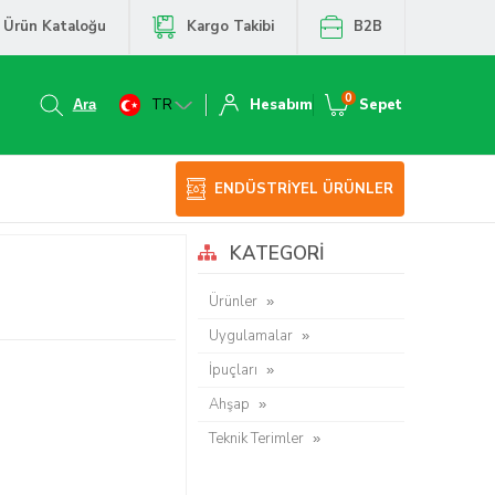
Ürün Kataloğu
Kargo Takibi
B2B
0
TR
Hesabım
Sepet
ENDÜSTRİYEL ÜRÜNLER
KATEGORI
Ürünler
Uygulamalar
İpuçları
Ahşap
Teknik Terimler