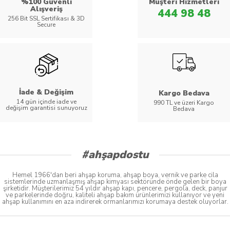
%100 Güvenli
Müşteri Hizmetleri
Alışveriş
444 98 48
256 Bit SSL Sertifikası & 3D
Secure
İade & Değişim
Kargo Bedava
14 gün içinde iade ve
990 TL ve üzeri Kargo
değişim garantisi sunuyoruz
Bedava
#ahşapdostu
Hemel 1966'dan beri ahşap koruma, ahşap boya, vernik ve parke cila
sistemlerinde uzmanlaşmış ahşap kimyası sektöründe önde gelen bir boya
şirketidir. Müşterilerimiz 54 yıldır ahşap kapı, pencere, pergola, deck, panjur
ve parkelerinde doğru, kaliteli ahşap bakım ürünlerimizi kullanıyor ve yeni
ahşap kullanımını en aza indirerek ormanlarımızı korumaya destek oluyorlar.