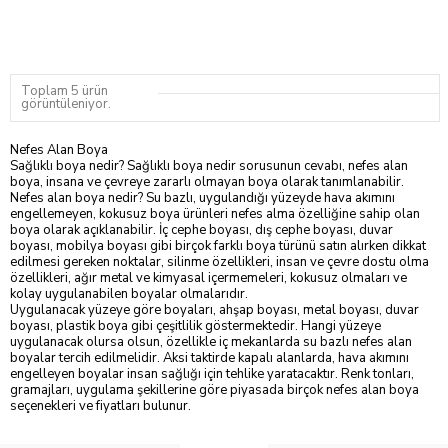
Toplam 5 ürün
görüntüleniyor.
Nefes Alan Boya
Sağlıklı boya nedir? Sağlıklı boya nedir sorusunun cevabı, nefes alan
boya, insana ve çevreye zararlı olmayan boya olarak tanımlanabilir.
Nefes alan boya nedir? Su bazlı, uygulandığı yüzeyde hava akımını
engellemeyen, kokusuz boya ürünleri nefes alma özelliğine sahip olan
boya olarak açıklanabilir. İç cephe boyası, dış cephe boyası, duvar
boyası, mobilya boyası gibi birçok farklı boya türünü satın alırken dikkat
edilmesi gereken noktalar, silinme özellikleri, insan ve çevre dostu olma
özellikleri, ağır metal ve kimyasal içermemeleri, kokusuz olmaları ve
kolay uygulanabilen boyalar olmalarıdır.
Uygulanacak yüzeye göre boyaları, ahşap boyası, metal boyası, duvar
boyası, plastik boya gibi çeşitlilik göstermektedir. Hangi yüzeye
uygulanacak olursa olsun, özellikle iç mekanlarda
su bazlı nefes alan
boyalar
tercih edilmelidir. Aksi taktirde kapalı alanlarda, hava akımını
engelleyen boyalar insan sağlığı için tehlike yaratacaktır. Renk tonları,
gramajları, uygulama şekillerine göre piyasada birçok nefes alan boya
seçenekleri ve fiyatları bulunur.