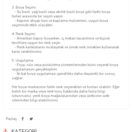
3. Boya Seçimi:
- Su bazlı, yağ bazlı veya akrilik bazlı boya gibi farklı boya
türleri arasında bir seçim yapın.
- Kapının ahşap türü ve kaplama malzemesi, uygun boya
seçiminde etkili olacaktır.
4. Renk Seçimi:
- Amerikan kapısı boyarken, iç mekan tasarımına ve kişisel
tercihlere uygun bir renk seçin.
- Renk kartelalarını inceleyerek ve örnek renk örnekleri kullanarak
karar verebilirsiniz.
5. Uygulama:
- Fırça, rulo veya püskürtme yöntemlerinden birini seçerek boya
uygulamasını gerçekleştirin.
- İki kat boya uygulaması genellikle daha dayanıklı bir sonuç
sağlar.
Her boya markasının farklı renk seçenekleri ve tonları olabilir. Eğer
belirli bir marka veya renk tonu hakkında daha fazla bilgi
istiyorsanız, yerel boya mağazalarından veya üreticinin web
sitesinden bilgi alabilirsiniz.
Paylaş :
KATEGORI