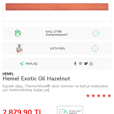
KAÇ LİTRE
Kullanmalıyım?
USTA BUL
PAYLAŞ
HEMEL
Hemel Exotic Oil Hazelnut
Egzotik ağaç, ThermoWood®, deck zeminler ve bahçe mobilyaları
için renklendirilmiş doğal yağ
2.879,90
TL
ÜCRETSIZ
KARGO