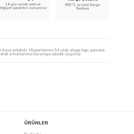
14 gün içinde iade ve
990 TL ve üzeri Kargo
değişim garantisi sunuyoruz
Bedava
ya şirketidir. Müşterilerimiz 54 yıldır ahşap kapı, pencere,
direrek ormanlarımızı korumaya destek oluyorlar.
ÜRÜNLER