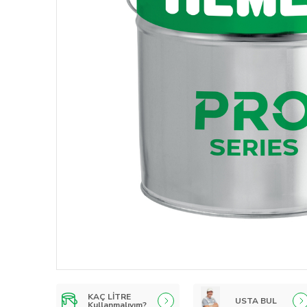
KAÇ LİTRE
USTA BUL
Kullanmalıyım?