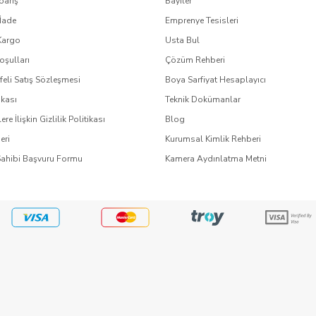
pariş
Bayiler
İade
Emprenye Tesisleri
Kargo
Usta Bul
oşulları
Çözüm Rehberi
eli Satış Sözleşmesi
Boya Sarfiyat Hesaplayıcı
ikası
Teknik Dokümanlar
lere İlişkin Gizlilik Politikası
Blog
eri
Kurumsal Kimlik Rehberi
Sahibi Başvuru Formu
Kamera Aydınlatma Metni