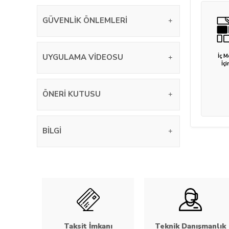
GÜVENLIK ÖNLEMLERI
UYGULAMA VIDEOSU
İç 
İçi
ÖNERI KUTUSU
BILGI
Taksit İmkanı
Teknik Danışmanlık