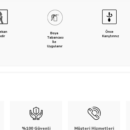
Mekan
Önce
Boya
ndir
Karıştırınız
Tabancası
İle
Uygulanır
%100 Güvenli
Müşteri Hizmetleri