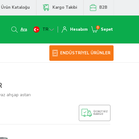
Ürün Kataloğu
Kargo Takibi
B2B
0
TR
Hesabım
Sepet
ENDÜSTRİYEL ÜRÜNLER
R
yaz ahşap astarı
ÜCRETSIZ
KARGO