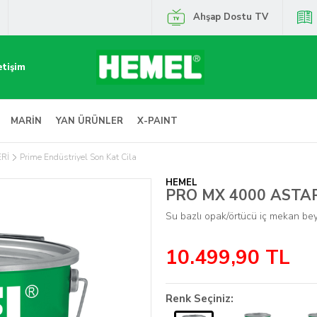
Ahşap Dostu TV
etişim
MARİN
YAN ÜRÜNLER
X-PAINT
ERİ
Prime Endüstriyel Son Kat Cila
HEMEL
PRO MX 4000 ASTA
Su bazlı opak/örtücü iç mekan be
10.499,90
TL
Renk Seçiniz: