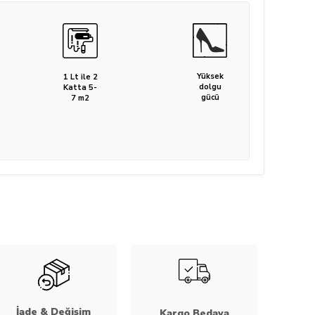
Yüksek
1 Lt ile 2
dolgu
Katta 5-
gücü
7 m2
İade & Değişim
Kargo Bedava