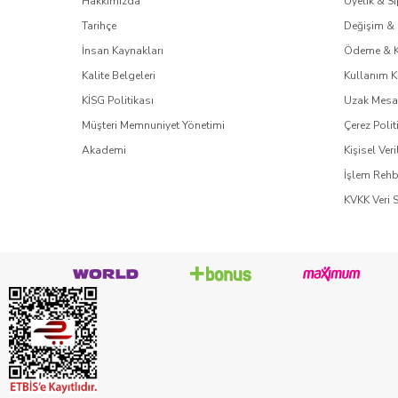
Hakkımızda
Üyelik & Si
Tarihçe
Değişim & 
İnsan Kaynakları
Ödeme & 
Kalite Belgeleri
Kullanım K
KİSG Politikası
Uzak Mesaf
Müşteri Memnuniyet Yönetimi
Çerez Polit
Akademi
Kişisel Veri
İşlem Rehb
KVKK Veri 