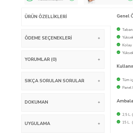
Genel Ö
ÜRÜN ÖZELLIKLERI
Taban
ÖDEME SEÇENEKLERI
Yükse
Kolay 
Yükse
YORUMLAR (0)
Kullanı
Tüm i
SIKÇA SORULAN SORULAR
Panel 
Ambalaj
DOKUMAN
2,5 L. 
15 L. 
UYGULAMA