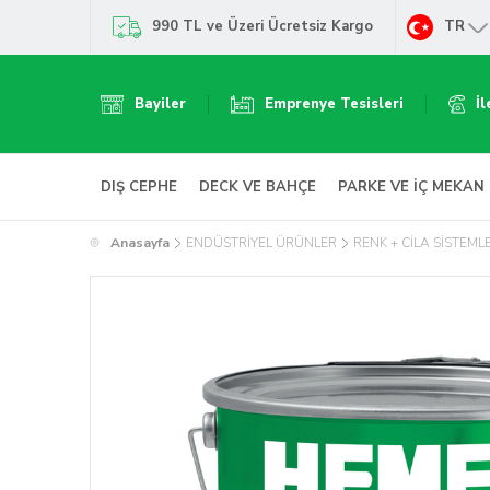
990 TL ve Üzeri Ücretsiz Kargo
TR
Bayiler
Emprenye Tesisleri
İl
DIŞ CEPHE
DECK VE BAHÇE
PARKE VE İÇ MEKAN
Anasayfa
ENDÜSTRİYEL ÜRÜNLER
RENK + CİLA SİSTEML