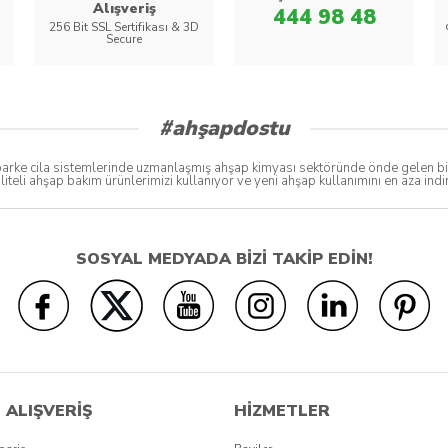
Alışveriş
444 98 48
256 Bit SSL Sertifikası & 3D
Secure
#ahşapdostu
ke cila sistemlerinde uzmanlaşmış ahşap kimyası sektöründe önde gelen bir bo
liteli ahşap bakım ürünlerimizi kullanıyor ve yeni ahşap kullanımını en aza in
SOSYAL MEDYADA BİZİ TAKİP EDİN!
 ALIŞVERİŞ
HİZMETLER