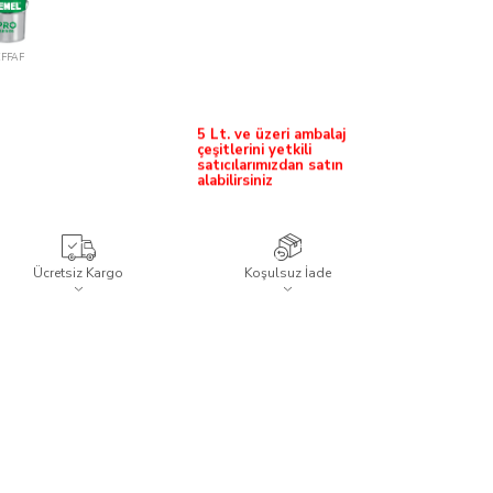
EFFAF
5 Lt. ve üzeri ambalaj
çeşitlerini yetkili
satıcılarımızdan satın
alabilirsiniz
Ücretsiz Kargo
Koşulsuz İade