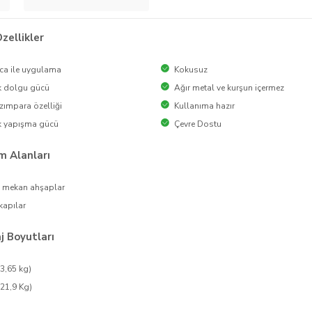
zellikler
ca ile uygulama
Kokusuz
k dolgu gücü
Ağır metal ve kurşun içermez
zımpara özelliği
Kullanıma hazır
k yapışma gücü
Çevre Dostu
m Alanları
ç mekan ahşaplar
kapılar
 Boyutları
(3,65 kg)
(21,9 Kg)