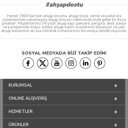
#ahşapdostu
Hemel 1966'dan beri ahşap koruma, ahşap boya, vernik ve parke cila
sistemlerinde uzmanlaşmış ahşap kimyası sektöründe önde gelen bir boya
şirketidir. Müşterilerimiz 54 yıldır ahşap kapı, pencere, pergola, deck, panjur
ve parkelerinde doğru, kaliteli ahşap bakım ürünlerimizi kullanıyor ve yeni
ahşap kullanımını en aza indirerek ormanlarımızı korumaya destek oluyorlar.
SOSYAL MEDYADA BİZİ TAKİP EDİN!
KURUMSAL
ONLINE ALIŞVERİŞ
HİZMETLER
ÜRÜNLER