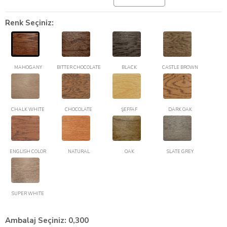
Renk Seçiniz:
MAHOGANY
BITTER CHOCOLATE
BLACK
CASTLE BROWN
CHALK WHITE
CHOCOLATE
ŞEFFAF
DARK OAK
ENGLISH COLOR
NATURAL
OAK
SLATE GREY
SUPER WHITE
Ambalaj Seçiniz:
0,300