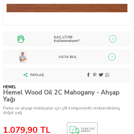
KAÇ LİTRE
Kullanmalıyım?
USTA BUL
PAYLAŞ
HEMEL
Hemel Wood Oil 2C Mahogany - Ahşap
Yağı
Parke ve ahşap mobilyalar için çift komponentli renklendirilmiş
doğal yağ
1.079,90
TL
ÜCRETSIZ
KARGO