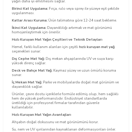
yağın daha iyi emilmesini sağlar.
Birinci Kat Uygulama:
Fırça, rulo veya sprey ile yüzeye eşit şekilde
uygulanması.
Katlar Arası Kuruma:
Ürün talimatına göre 12-24 saat bekleme.
İkinci Kat Uygulama:
Dayanıklılığı artırmak ve mat görünümü
homojenleştirmek için önerilir.
Hızlı Kuruyan Mat Yağın Çeşitleri ve Teknik Detayları
Hemel, farklı kullanım alanları için çeşitli
hızlı kuruyan mat yağ
seçenekleri sunar:
Dış Cephe Mat Yağ:
Dış mekan ahşaplarında UV ve suya karşı
yüksek direnç sağlar.
Deck ve Bahçe Mat Yağ:
Kaymaz yüzey ve uzun ömürlü koruma
sunar.
İç Mekan Mat Yağ:
Parke ve mobilyalarda doğal mat görünüm ve
dayanıklılık sağlar.
Ürünler, çevre dostu içeriklerle formüle edilmiş olup, hem sağlıklı
hem de yüksek performanslıdır. Endüstriyel standartlarda
üretildiği için profesyonel firmalar tarafından güvenle
kullanılabilir.
Hızlı Kuruyan Mat Yağın Avantajları
Ahşabın doğal dokusunu ve mat görünümünü korur.
Su, nem ve UV ışınlarından kaynaklanan deformasyonları önler.