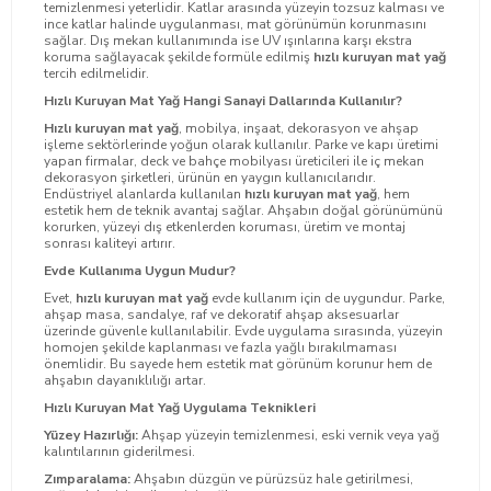
temizlenmesi yeterlidir. Katlar arasında yüzeyin tozsuz kalması ve
ince katlar halinde uygulanması, mat görünümün korunmasını
sağlar. Dış mekan kullanımında ise UV ışınlarına karşı ekstra
koruma sağlayacak şekilde formüle edilmiş
hızlı kuruyan mat yağ
tercih edilmelidir.
Hızlı Kuruyan Mat Yağ Hangi Sanayi Dallarında Kullanılır?
Hızlı kuruyan mat yağ
, mobilya, inşaat, dekorasyon ve ahşap
işleme sektörlerinde yoğun olarak kullanılır. Parke ve kapı üretimi
yapan firmalar, deck ve bahçe mobilyası üreticileri ile iç mekan
dekorasyon şirketleri, ürünün en yaygın kullanıcılarıdır.
Endüstriyel alanlarda kullanılan
hızlı kuruyan mat yağ
, hem
estetik hem de teknik avantaj sağlar. Ahşabın doğal görünümünü
korurken, yüzeyi dış etkenlerden koruması, üretim ve montaj
sonrası kaliteyi artırır.
Evde Kullanıma Uygun Mudur?
Evet,
hızlı kuruyan mat yağ
evde kullanım için de uygundur. Parke,
ahşap masa, sandalye, raf ve dekoratif ahşap aksesuarlar
üzerinde güvenle kullanılabilir. Evde uygulama sırasında, yüzeyin
homojen şekilde kaplanması ve fazla yağlı bırakılmaması
önemlidir. Bu sayede hem estetik mat görünüm korunur hem de
ahşabın dayanıklılığı artar.
Hızlı Kuruyan Mat Yağ Uygulama Teknikleri
Yüzey Hazırlığı:
Ahşap yüzeyin temizlenmesi, eski vernik veya yağ
kalıntılarının giderilmesi.
Zımparalama:
Ahşabın düzgün ve pürüzsüz hale getirilmesi,