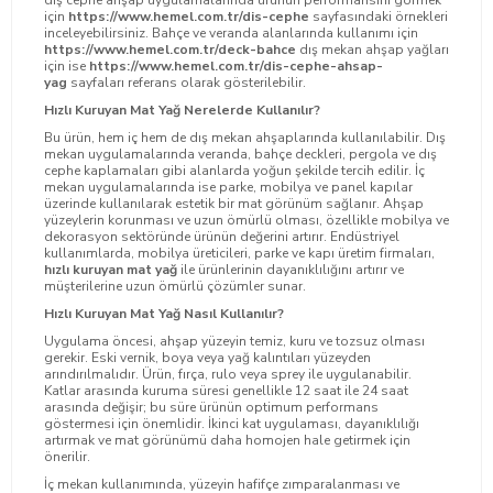
için
https://www.hemel.com.tr/dis-cephe
sayfasındaki örnekleri
inceleyebilirsiniz. Bahçe ve veranda alanlarında kullanımı için
https://www.hemel.com.tr/deck-bahc
e
dış mekan ahşap yağları
için ise
https://www.hemel.com.tr/dis-cephe-ahsap-
yag
sayfaları referans olarak gösterilebilir.
Hızlı Kuruyan Mat Yağ Nerelerde Kullanılır?
Bu ürün, hem iç hem de dış mekan ahşaplarında kullanılabilir. Dış
mekan uygulamalarında veranda, bahçe deckleri, pergola ve dış
cephe kaplamaları gibi alanlarda yoğun şekilde tercih edilir. İç
mekan uygulamalarında ise parke, mobilya ve panel kapılar
üzerinde kullanılarak estetik bir mat görünüm sağlanır. Ahşap
yüzeylerin korunması ve uzun ömürlü olması, özellikle mobilya ve
dekorasyon sektöründe ürünün değerini artırır. Endüstriyel
kullanımlarda, mobilya üreticileri, parke ve kapı üretim firmaları,
hızlı kuruyan mat yağ
ile ürünlerinin dayanıklılığını artırır ve
müşterilerine uzun ömürlü çözümler sunar.
Hızlı Kuruyan Mat Yağ Nasıl Kullanılır?
Uygulama öncesi, ahşap yüzeyin temiz, kuru ve tozsuz olması
gerekir. Eski vernik, boya veya yağ kalıntıları yüzeyden
arındırılmalıdır. Ürün, fırça, rulo veya sprey ile uygulanabilir.
Katlar arasında kuruma süresi genellikle 12 saat ile 24 saat
arasında değişir; bu süre ürünün optimum performans
göstermesi için önemlidir. İkinci kat uygulaması, dayanıklılığı
artırmak ve mat görünümü daha homojen hale getirmek için
önerilir.
İç mekan kullanımında, yüzeyin hafifçe zımparalanması ve