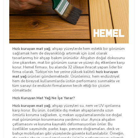
Hızlı kuruyan mat yağ
, ahşap yüzeylerde hem estetik bir görünüm
sağlamak hem de dayanıklılığı artırmak için özel olarak
tasarlanmış bir ahşap bakım ürünüdür. Ahşabın doğal dokusunu
öne çıkarırken, mat bir görünüm sunar ve yüzeyi dış etkenlere karşı
korur. Hemel firması, bu alanda 32 ülkeye ihracat yapan lider bir
firma olarak, Türkiye’nin her yerine yüksek kaliteli
hızlı kuruyan
mat yağ
ürünleri göndermektedir. Ürünlerimiz, hem endüstriyel
hem de bireysel kullanımlarda üstün performans sunmakta ve
tüm sanayi ile endüstri firmalarının tercih ettiği bir çözüm
olmaktadır.
Hızlı Kuruyan Mat Yağ Ne İşe Yarar?
Hızlı kuruyan mat yağ
, ahşap yüzeyleri su, nem ve UV ışınlarına
karşı korur. Bu ürün, özellikle dış mekan ahşaplarında uzun
ömürlü koruma sağlarken, iç mekan uygulamalarında ise doğal
mat görünümün korunmasına yardımcı olur. Ayrıca ahşabın
çatlamasını ve kuruma kaynaklı deformasyonları önler. Bu
özellikler sayesinde, parke, kapı, pencere doğramaları, deck ve
bahçe mobilyaları gibi yüzeylerde güvenle kullanılabilir. Örneğin,
dış cephe ahşap uygulamalarında ürünün performansını görmek