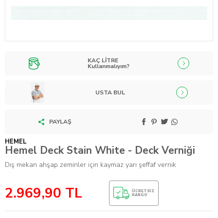
KAÇ LİTRE
Kullanmalıyım?
USTA BUL
PAYLAŞ
HEMEL
Hemel Deck Stain White - Deck Verniği
Dış mekan ahşap zeminler için kaymaz yarı şeffaf vernik
2.969,90
TL
ÜCRETSIZ
KARGO