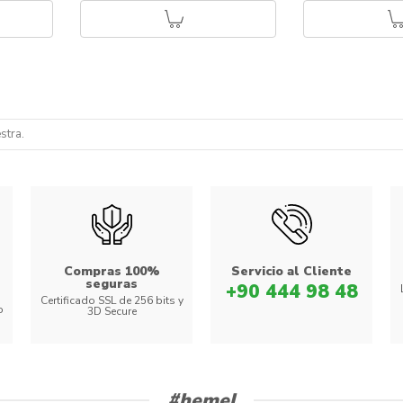
stra.
Compras 100%
Servicio al Cliente
seguras
+90 444 98 48
Certificado SSL de 256 bits y
o
3D Secure
#hemel