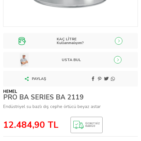
KAÇ LİTRE
Kullanmalıyım?
USTA BUL
PAYLAŞ
HEMEL
PRO BA SERIES BA 2119
Endüstriyel su bazlı dış cephe örtücü beyaz astar
12.484,90
TL
ÜCRETSIZ
KARGO