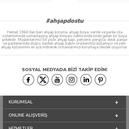
#ahşapdostu
Hemel 1966'dan beri ahşap koruma, ahşap boya, vernik ve parke cila
sistemlerinde uzmanlaşmış ahşap kimyası sektöründe önde gelen bir boya
şirketidir. Müşterilerimiz 54 yıldır ahşap kapı, pencere, pergola, deck, panjur
ve parkelerinde doğru, kaliteli ahşap bakım ürünlerimizi kullanıyor ve yeni
ahşap kullanımını en aza indirerek ormanlarımızı korumaya destek oluyorlar.
SOSYAL MEDYADA BİZİ TAKİP EDİN!
KURUMSAL
ONLINE ALIŞVERİŞ
HİZMETLER