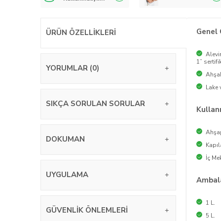
Genel 
ÜRÜN ÖZELLIKLERI
Alevi
1” sertif
YORUMLAR (0)
Ahşab
Lake 
SIKÇA SORULAN SORULAR
Kullan
Ahşap
DOKUMAN
Kapıl
İç Me
UYGULAMA
Ambala
1 L.
GÜVENLIK ÖNLEMLERI
5 L.