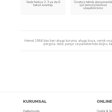
Vade farksız 2, 3 ya da 6
Ücretsiz teknik danışmanlık
taksit avantajı
için temsilcilerimize
ulaşabilirsiniz
Hemel 1966'dan beri ahşap koruma, ahşap boya, vernik ve par
pergola, deck, panjur ve parkelerinde doğru, ka
KURUMSAL
ONLINE
Hakkımızda
Üyelik & Si