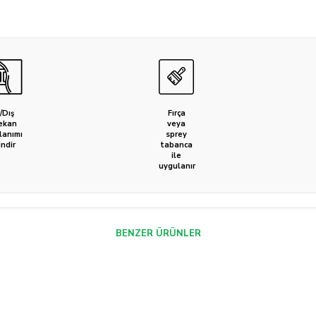
ç/Dış
Fırça
ekan
veya
lanımı
sprey
indir
tabanca
ile
uygulanır
BENZER ÜRÜNLER