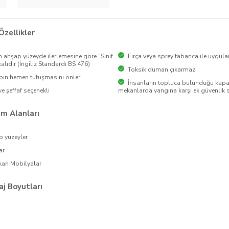
Özellikler
n ahşap yüzeyde ilerlemesine göre “Sınıf
Fırça veya sprey tabanca ile uygul
ikalıdır (İngiliz Standardı BS 476)
Toksik duman çıkarmaz
ın hemen tutuşmasını önler
İnsanların topluca bulunduğu kapalı
ve şeffaf seçenekli
mekanlarda yangına karşı ek güvenlik 
ım Alanları
 yüzeyler
ar
kan Mobilyalar
j Boyutları