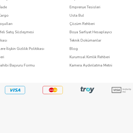
İade
Emprenye Tesisleri
Kargo
Usta Bul
oşulları
Çözüm Rehberi
eli Satış Sözleşmesi
Boya Sarfiyat Hesaplayıcı
ikası
Teknik Dokümanlar
lere İlişkin Gizlilik Politikası
Blog
eri
Kurumsal Kimlik Rehberi
Sahibi Başvuru Formu
Kamera Aydınlatma Metni