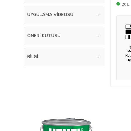
20 L.
UYGULAMA VIDEOSU
ÖNERI KUTUSU
İ
M
Kul
BILGI
iç