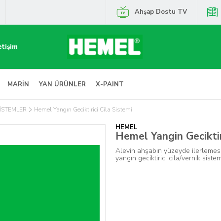
Ahşap Dostu TV
etişim
MARİN
YAN ÜRÜNLER
X-PAINT
SİSTEMLER
Hemel Yangın Geciktirici Cila Sistemi
HEMEL
Hemel Yangin Geciktir
Alevin ahşabın yüzeyde ilerlemesi
yangın geciktirici cila/vernik sistem