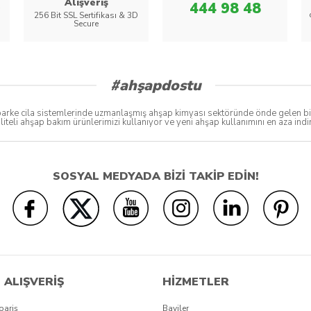
Alışveriş
444 98 48
256 Bit SSL Sertifikası & 3D
Secure
#ahşapdostu
ke cila sistemlerinde uzmanlaşmış ahşap kimyası sektöründe önde gelen bir bo
liteli ahşap bakım ürünlerimizi kullanıyor ve yeni ahşap kullanımını en aza in
SOSYAL MEDYADA BİZİ TAKİP EDİN!
 ALIŞVERİŞ
HİZMETLER
pariş
Bayiler