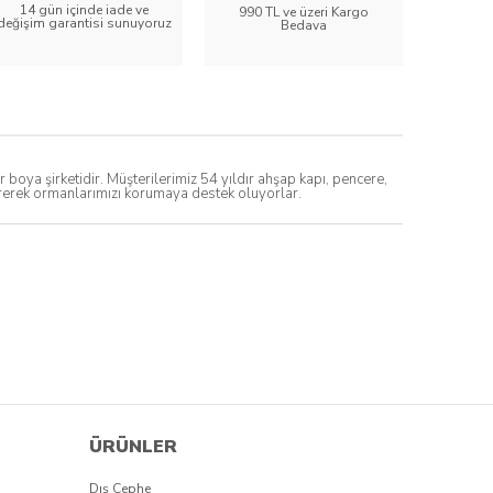
14 gün içinde iade ve
990 TL ve üzeri Kargo
değişim garantisi sunuyoruz
Bedava
ya şirketidir. Müşterilerimiz 54 yıldır ahşap kapı, pencere,
direrek ormanlarımızı korumaya destek oluyorlar.
ÜRÜNLER
Dış Cephe