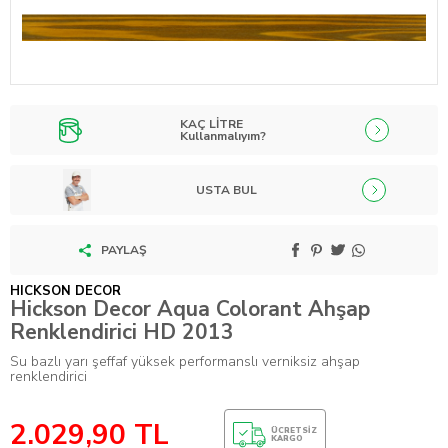
KAÇ LİTRE
Kullanmalıyım?
USTA BUL
PAYLAŞ
HICKSON DECOR
Hickson Decor Aqua Colorant Ahşap
Renklendirici HD 2013
Su bazlı yarı şeffaf yüksek performanslı verniksiz ahşap
renklendirici
2.029,90
TL
ÜCRETSIZ
KARGO