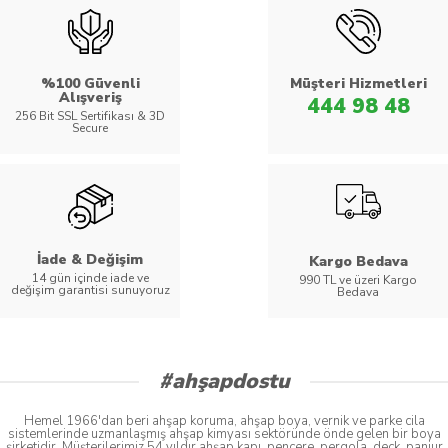
%100 Güvenli
Müşteri Hizmetleri
Alışveriş
444 98 48
256 Bit SSL Sertifikası & 3D
Secure
İade & Değişim
Kargo Bedava
14 gün içinde iade ve
990 TL ve üzeri Kargo
değişim garantisi sunuyoruz
Bedava
#ahşapdostu
Hemel 1966'dan beri ahşap koruma, ahşap boya, vernik ve parke cila
sistemlerinde uzmanlaşmış ahşap kimyası sektöründe önde gelen bir boya
şirketidir. Müşterilerimiz 54 yıldır ahşap kapı, pencere, pergola, deck, panjur