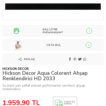
KAÇ LİTRE
Kullanmalıyım?
USTA BUL
PAYLAŞ
HICKSON DECOR
Hickson Decor Aqua Colorant Ahşap
Renklendirici HD 2033
Su bazlı yarı şeffaf yüksek performanslı verniksiz ahşap
renklendirici
1.959,90
TL
ÜCRETSIZ
KARGO