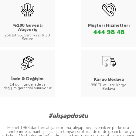
%100 Güvenli
Müşteri Hizmetleri
Alışveriş
444 98 48
256 Bit SSL Sertifikası & 3D
Secure
İade & Değişim
Kargo Bedava
14 gün içinde iade ve
990 TL ve üzeri Kargo
değişim garantisi sunuyoruz
Bedava
#ahşapdostu
Hemel 1966'dan beri ahşap koruma, ahşap boya, vernik ve parke cila
sistemlerinde uzmanlaşmış ahşap kimyası sektöründe önde gelen bir boya
şirketidir. Müşterilerimiz 54 yıldır ahşap kapı, pencere, pergola, deck, panjur