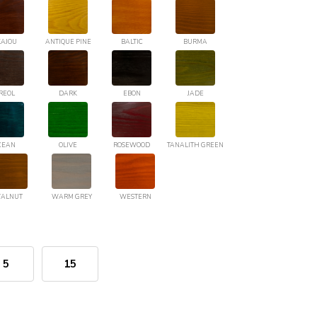
AJOU
ANTIQUE PINE
BALTIC
BURMA
REOL
DARK
EBON
JADE
CEAN
OLIVE
ROSEWOOD
TANALITH GREEN
ALNUT
WARM GREY
WESTERN
5
15