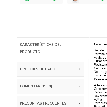
CARACTERÍSTICAS DEL
Caracter
Repelent
PRODUCTO
Permite q
Acabado 
Duradero 
Resistent
Certifica
OPCIONES DE PAGO
No se agr
Listo par
Dónde u
Adecuado
COMENTARIOS (0)
Carpinter
Persiana
Revestim
Vallas
PREGUNTAS FRECUENTES
Pérgolas
Barandil