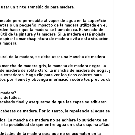
 usar un tinte translúcido para madera.
eable pero permeable al vapor de agua en la superficie
ietas o un pequeño impacto de la madera utilizada en el
pueden hacer que la madera se humedezca. El secado de
útil de la pintura y la madera. Si la madera está mojada
espirar la mancha/pintura de madera evita esta situación.
la madera.
atural de la madera, se debe usar una Mancha de madera
 mancha de madera gris, la mancha de madera negra, la
de madera de roble claro, la mancha de madera de nogal y
xteriores. Haga clic para ver los ricos colores para
dos por Hemel y obtenga información sobre los precios de
a madera?
s detalles:
l acabado final y asegurarse de que las capas se adhieran
 cabezas de madera. Por lo tanto, la repelencia al agua se
os. La mancha de madera no se adhiere lo suficiente en
ir la posibilidad de que entre agua en esta esquina afilada
 detalles de la madera para que no se acumulen en la