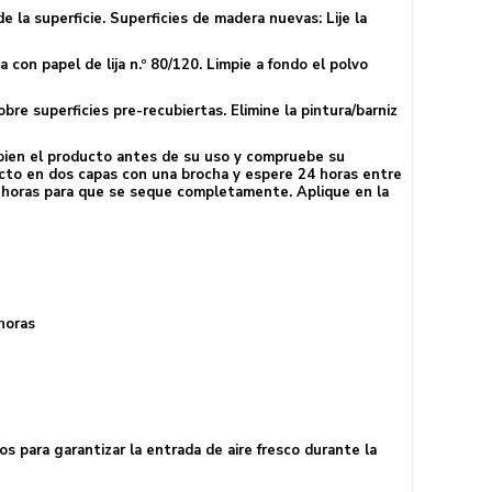
e la superficie. Superficies de madera nuevas: Lije la
a con papel de lija n.º 80/120. Limpie a fondo el polvo
re superficies pre-recubiertas. Elimine la pintura/barniz
e bien el producto antes de su uso y compruebe su
ucto en dos capas con una brocha y espere 24 horas entre
24 horas para que se seque completamente. Aplique en la
horas
os para garantizar la entrada de aire fresco durante la