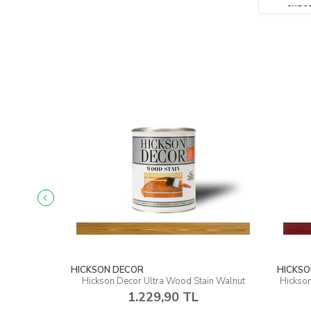
super
HICKSON DECOR
HICKSON
 Warm Grey
Hickson Decor Ultra Wood Stain Walnut
Hickson 
1.229,90 TL