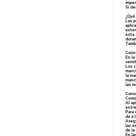
imper
Si de
¿Qué 
Las p
aplic
exter
esta 
duran
Tambi
Color
En la
semit
Los c
manch
la ma
manch
las m
Conse
Como 
Al ap
entre
Para 
da a 
Asegú
las e
de la
En la