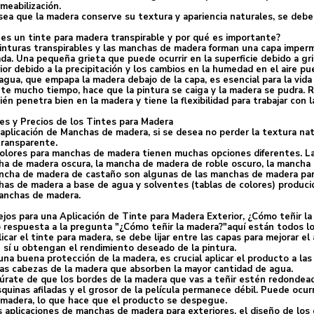
meabilización.
sea que la madera conserve su textura y apariencia naturales, se debe
es un tinte para madera transpirable y por qué es importante?
inturas transpirables y las manchas de madera forman una capa imperm
ada. Una pequeña grieta que puede ocurrir en la superficie debido a gr
ior debido a la precipitación y los cambios en la humedad en el aire 
agua, que empapa la madera debajo de la capa, es esencial para la vida 
te mucho tiempo, hace que la pintura se caiga y la madera se pudra. R
én penetra bien en la madera y tiene la flexibilidad para trabajar con 
es y Precios de los Tintes para Madera
 aplicación de Manchas de madera, si se desea no perder la textura n
ransparente.
olores para manchas de madera tienen muchas opciones diferentes. La
a de madera oscura, la mancha de madera de roble oscuro, la mancha 
ncha de madera de castaño son algunas de las manchas de madera para e
as de madera a base de agua y solventes (tablas de colores) produci
anchas de madera.
jos para una Aplicación de Tinte para Madera Exterior, ¿Cómo teñir l
respuesta a la pregunta "¿Cómo teñir la madera?"aquí están todos lo
licar el tinte para madera, se debe lijar entre las capas para mejorar e
 sí u obtengan el rendimiento deseado de la pintura.
una buena protección de la madera, es crucial aplicar el producto a las
las cabezas de la madera que absorben la mayor cantidad de agua.
rate de que los bordes de la madera que vas a teñir estén redondead
squinas afiladas y el grosor de la película permanece débil. Puede ocurr
 madera, lo que hace que el producto se despegue.
s aplicaciones de manchas de madera para exteriores, el diseño de los