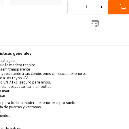
ísticas generales:
e al agua
ue la madera respire
semitransparente
y resistente a las condiciones climáticas exteriores
e a los rayos UV
do EN 71-3: seguro para niños.
ieta, descascarilla ni ampollas
a usar
sar
 para toda la madera exterior excepto suelos
ía de puertas y ventanas
s
ientos
las de balcón