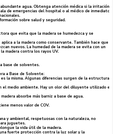
bundante agua. Obtenga atención médica si la irritación
 sala de emergencias del hospital o al médico de inmediato.
nacionales.
formación sobre salud y seguridad.
ectora que evita que la madera se humedezca y se
 Se aplica a la madera como conservante. También hace que
rezcan nuevos. La humedad de la madera se evita con un
 la madera contra los rayos UV.
a base de solventes.
era a Base de Solvente:
 es la misma. Algunas diferencias surgen de la estructura
 el medio ambiente. Hay un olor del diluyente utilizado en
a madera absorbe más barniz a base de agua.
 tiene menos valor de COV.
ana y ambiental, respetuosas con la naturaleza, no
ara juguetes.
ongue la vida útil de la madera.
una fuerte protección contra la luz solar y la