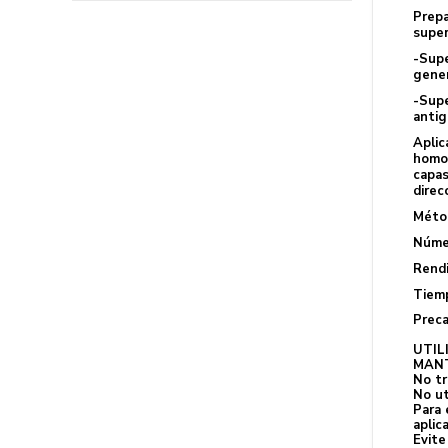
Prepa
super
-Supe
gene
-Supe
antig
Aplic
homog
capas
direc
Métod
Númer
Rendi
Tiemp
Preca
UTIL
MANT
No tr
No ut
Para 
aplic
Evite