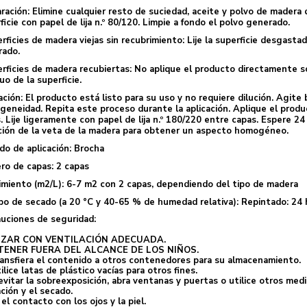
ración: Elimine cualquier resto de suciedad, aceite y polvo de madera d
ficie con papel de lija n.º 80/120. Limpie a fondo el polvo generado.
rficies de madera viejas sin recubrimiento: Lije la superficie desgastad
rado.
rficies de madera recubiertas: No aplique el producto directamente sob
uo de la superficie.
ación: El producto está listo para su uso y no requiere dilución. Agit
eneidad. Repita este proceso durante la aplicación. Aplique el prod
. Lije ligeramente con papel de lija n.º 180/220 entre capas. Espere 
ción de la veta de la madera para obtener un aspecto homogéneo.
o de aplicación: Brocha
o de capas: 2 capas
miento (m2/L): 6-7 m2 con 2 capas, dependiendo del tipo de madera
o de secado (a 20 °C y 40-65 % de humedad relativa): Repintado: 24 
uciones de seguridad:
IZAR CON VENTILACIÓN ADECUADA.
ENER FUERA DEL ALCANCE DE LOS NIÑOS.
ansfiera el contenido a otros contenedores para su almacenamiento.
ilice latas de plástico vacías para otros fines.
evitar la sobreexposición, abra ventanas y puertas o utilice otros medi
ación y el secado.
 el contacto con los ojos y la piel.