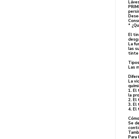
Láves
PRIME
persi
Desec
Consu
* ¿Qu
El ti
desga
La fu
las s
tinte
Tipo
Las m
Difer
La vi
quími
1. El
la pr
2. El
3. El
4. El
Cómo 
Se de
conti
Tambi
Para 