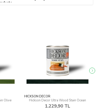
producto.
HICKSON DECOR
HICKSON
 Olive
Hickson Decor Ultra Wood Stain Ocean
Hickso
1.229,90 TL