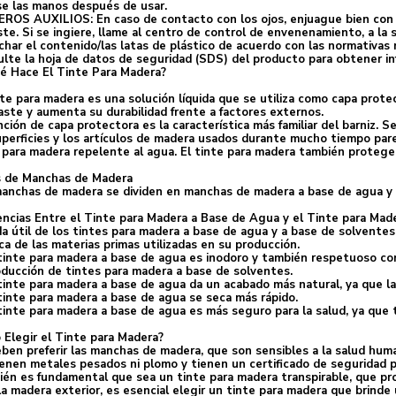
e las manos después de usar.
ROS AUXILIOS: En caso de contacto con los ojos, enjuague bien con a
ste. Si se ingiere, llame al centro de control de envenenamiento, a la
har el contenido/las latas de plástico de acuerdo con las normativas 
lte la hoja de datos de seguridad (SDS) del producto para obtener in
é Hace El Tinte Para Madera?
nte para madera es una solución líquida que se utiliza como capa prot
ste y aumenta su durabilidad frente a factores externos.
nción de capa protectora es la característica más familiar del barniz.
uperficies y los artículos de madera usados durante mucho tiempo pa
 para madera repelente al agua. El tinte para madera también protege
s de Manchas de Madera
anchas de madera se dividen en manchas de madera a base de agua y 
encias Entre el Tinte para Madera a Base de Agua y el Tinte para Mad
da útil de los tintes para madera a base de agua y a base de solventes
ca de las materias primas utilizadas en su producción.
 tinte para madera a base de agua es inodoro y también respetuoso con
oducción de tintes para madera a base de solventes.
 tinte para madera a base de agua da un acabado más natural, ya que l
 tinte para madera a base de agua se seca más rápido.
 tinte para madera a base de agua es más seguro para la salud, ya que
Elegir el Tinte para Madera?
ben preferir las manchas de madera, que son sensibles a la salud hum
enen metales pesados ni plomo y tienen un certificado de seguridad p
én es fundamental que sea un tinte para madera transpirable, que prol
la madera exterior, es esencial elegir un tinte para madera que brinde 