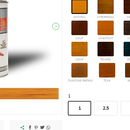
NATURAL
AFRORMOSIA
AK
CALIF
CHESTNUT
C
LIGHT
MAHOG
O
TANATONE BROWN
TEAK
W
1
1
2,5