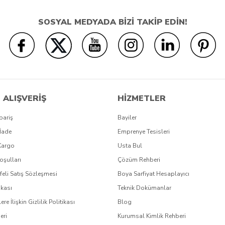
SOSYAL MEDYADA BİZİ TAKİP EDİN!
 ALIŞVERİŞ
HİZMETLER
pariş
Bayiler
İade
Emprenye Tesisleri
Kargo
Usta Bul
oşulları
Çözüm Rehberi
eli Satış Sözleşmesi
Boya Sarfiyat Hesaplayıcı
ikası
Teknik Dokümanlar
lere İlişkin Gizlilik Politikası
Blog
eri
Kurumsal Kimlik Rehberi