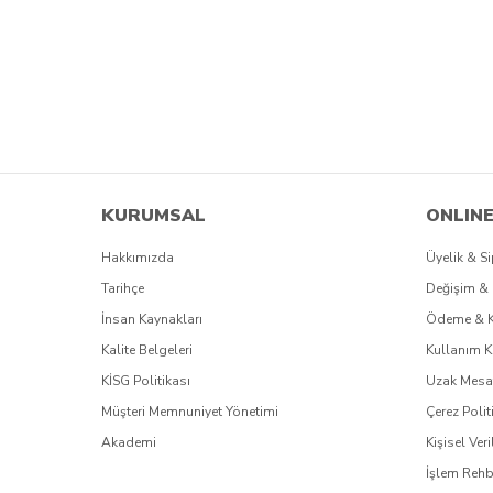
KURUMSAL
ONLINE
Hakkımızda
Üyelik & Si
Tarihçe
Değişim & 
İnsan Kaynakları
Ödeme & 
Kalite Belgeleri
Kullanım K
KİSG Politikası
Uzak Mesaf
Müşteri Memnuniyet Yönetimi
Çerez Polit
Akademi
Kişisel Veri
İşlem Rehb