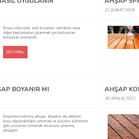
NASIL UYGULANIR
AHŞAP SP
21 ŞUBAT 2024
Boya sökücüler, eski boyaları, vernikleri veya
diğer kaplamaları çıkarmak için kullanılan
kimyasal ürünlerdir.
DEVAMI
AP BOYANIR MI
AHŞAP K
30 ARALIK 2021
Emprenye edilmiş ahşap, ahşabın dış etkilere
karşı dayanıklılığını artırmak ve çürüme, küflenme
gibi sorunları önlemek amacıyla işlenmiş
ahşaptır.