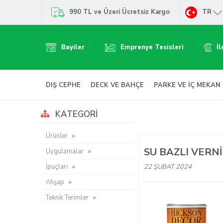
990 TL ve Üzeri Ücretsiz Kargo
TR
Bayiler
Emprenye Tesisleri
İl
DIŞ CEPHE
DECK VE BAHÇE
PARKE VE İÇ MEKAN
KATEGORI
Ürünler
SU BAZLI VERN
Uygulamalar
22 ŞUBAT 2024
İpuçları
Ahşap
Teknik Terimler