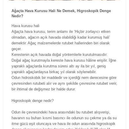
Ağaçta Hava Kurusu Hali Ne Demek, Higroskopik Denge
Nedir?
Hava kurusu hali
Ağaçta hava kurusu, terim anlamı ile ‘Hiçbir zorlayıcı etken
olmadan, ağacın açık havada olabildiği kadar kurumuş hali’
demektir. Ağaç malzemelerde rutubet hallerinden biri olarak
geçer.
Kerestenin açık havada doğal yöntemlerle kurutulmasıdır.
Doğal ağaç kurutmayla
kereste hava kurusu hâline erişilir. İğne
yapraklı ağaçlarda kurutma süresi altı ay ila bir yıl, geniş
yapraklı ağaçlardaysa birkaç yıl olarak söylenebilir.
Odun hidroskobik bir maddedir ve içerdiği nem derecesine göre
çevresinden rutubeti alır ve aynı şekilde çevresine rutubet verir,
bir ihtimal de değişmez bir halde durur.
Higroskopik denge nedir?
Odun ile çevresindeki hava arasındaki bu rutubet alışverişi,
havanın su buharı kısmi basıncı ile odunun su çekme ya da su
itme gücü eşit oluncaya ve hava ile odun arasında higroskopik