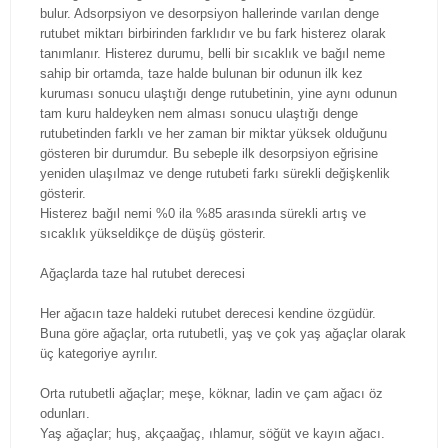
bulur. Adsorpsiyon ve desorpsiyon hallerinde varılan denge
rutubet miktarı birbirinden farklıdır ve bu fark histerez olarak
tanımlanır. Histerez durumu, belli bir sıcaklık ve bağıl neme
sahip bir ortamda, taze halde bulunan bir odunun ilk kez
kuruması sonucu ulaştığı denge rutubetinin, yine aynı odunun
tam kuru haldeyken nem alması sonucu ulaştığı denge
rutubetinden farklı ve her zaman bir miktar yüksek olduğunu
gösteren bir durumdur. Bu sebeple ilk desorpsiyon eğrisine
yeniden ulaşılmaz ve denge rutubeti farkı sürekli değişkenlik
gösterir.
Histerez bağıl nemi %0 ila %85 arasında sürekli artış ve
sıcaklık yükseldikçe de düşüş gösterir.
Ağaçlarda taze hal rutubet derecesi
Her ağacın taze haldeki rutubet derecesi kendine özgüdür.
Buna göre ağaçlar, orta rutubetli, yaş ve çok yaş ağaçlar olarak
üç kategoriye ayrılır.
Orta rutubetli ağaçlar; meşe, köknar, ladin ve çam ağacı öz
odunları.
Yaş ağaçlar; huş, akçaağaç, ıhlamur, söğüt ve kayın ağacı.