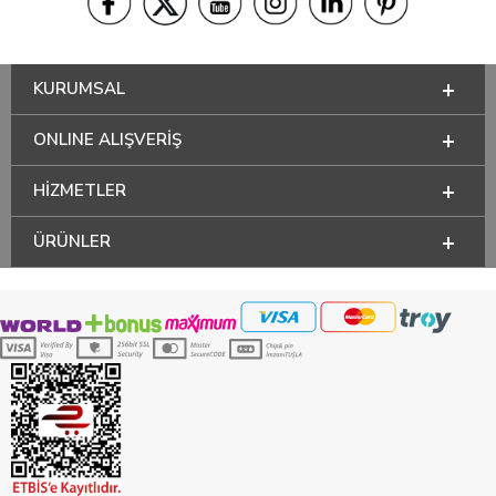
KURUMSAL
ONLINE ALIŞVERİŞ
HİZMETLER
ÜRÜNLER