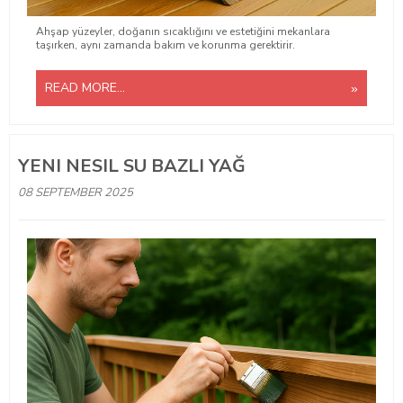
Ahşap yüzeyler, doğanın sıcaklığını ve estetiğini mekanlara
taşırken, aynı zamanda bakım ve korunma gerektirir.
READ MORE...
YENI NESIL SU BAZLI YAĞ
08 SEPTEMBER 2025