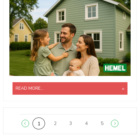
READ MORE...
2
3
4
5
1