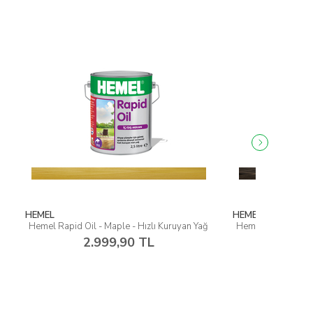
HEMEL
HEMEL
ruyan Yağ
Hemel Rapid Oil - Coffee - Hızlı Kuruyan Yağ
Hemel Rap
2.999,90 TL