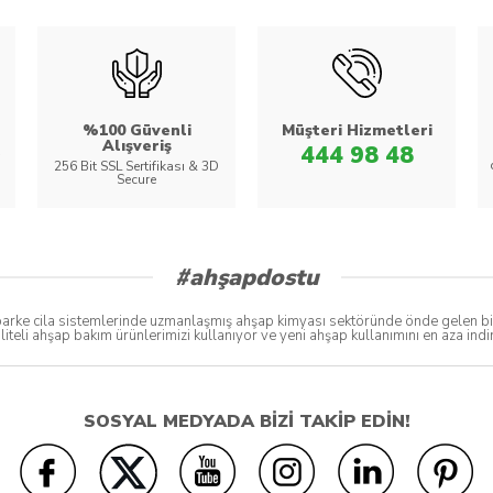
%100 Güvenli
Müşteri Hizmetleri
Alışveriş
444 98 48
256 Bit SSL Sertifikası & 3D
Secure
#ahşapdostu
ke cila sistemlerinde uzmanlaşmış ahşap kimyası sektöründe önde gelen bir bo
liteli ahşap bakım ürünlerimizi kullanıyor ve yeni ahşap kullanımını en aza in
SOSYAL MEDYADA BİZİ TAKİP EDİN!