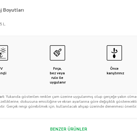
 Boyutları
5 L.
UV
Fırça,
Önce
ençli
bez veya
karıştırınız
rulo ile
uygulanır
ot:
Yukarıda gösterilen renkler çam üzerine uygulanmış olup gerçeğe yakın olmasın
elliklerine, dokusuna emiciliğine ve ekran ayarlarına göre değişiklik gösterecekt
ktir. Gerçek rengi görebilmek için, kullanılacak ahşap üzerinde denenmesi önerilir
BENZER ÜRÜNLER