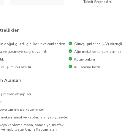
Taksit Seçenekleri
zellikler
n doğal güzelliğini korur ve canlandırır
Güneş ışınlarına (UV) dirençli
 ve çizilmeye karşı dayanıklı
Ağır metal ve kurşun içermez
lik
Kolay bakım
 oluşumunu azaltır
Kullanıma hazır
m Alanları
ış mekan ahşapları
r
veya lamine parke zeminler
ç mekân masif ve kaplama ahşap yüzeyler
 veya kaplama masa, sandalye, mutfak
ı ve mobilyalar Cephe Kaplamaları