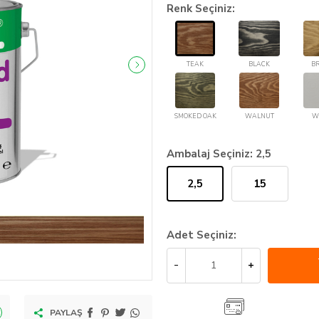
Renk Seçiniz:
TEAK
BLACK
B
SMOKED OAK
WALNUT
W
Ambalaj Seçiniz:
2,5
2,5
15
Adet Seçiniz:
PAYLAŞ