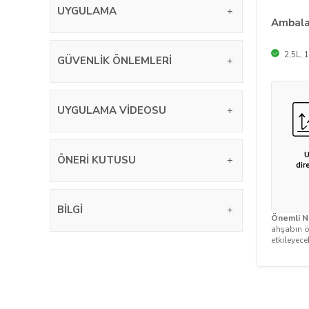
UYGULAMA
Ambalaj
2,5L, 1
GÜVENLIK ÖNLEMLERI
UYGULAMA VIDEOSU
ÖNERI KUTUSU
dir
BILGI
Önemli N
ahşabın öz
etkileyece