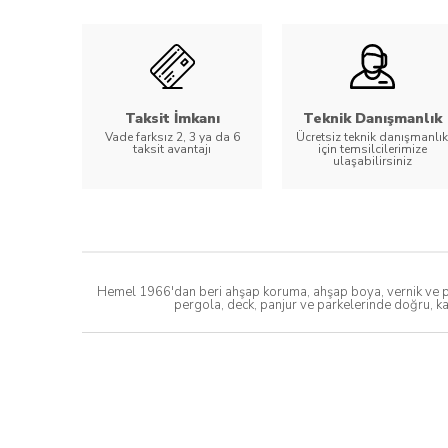
Taksit İmkanı
Teknik Danışmanlık
Vade farksız 2, 3 ya da 6
Ücretsiz teknik danışmanlık
taksit avantajı
için temsilcilerimize
ulaşabilirsiniz
Hemel 1966'dan beri ahşap koruma, ahşap boya, vernik ve par
pergola, deck, panjur ve parkelerinde doğru, ka