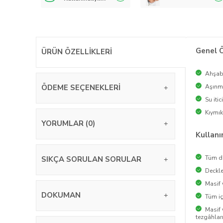
Genel Ö
ÜRÜN ÖZELLIKLERI
Ahşabı
ÖDEME SEÇENEKLERI
Aşınma
Su itici
Kıymık
YORUMLAR (0)
Kullanı
Tüm d
SIKÇA SORULAN SORULAR
Deckle
Masif 
DOKUMAN
Tüm i
Masif
tezgâhlar