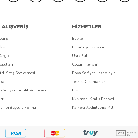
 ALIŞVERİŞ
HİZMETLER
pariş
Bayiler
İade
Emprenye Tesisleri
Kargo
Usta Bul
oşulları
Çözüm Rehberi
eli Satış Sözleşmesi
Boya Sarfiyat Hesaplayıcı
ikası
Teknik Dokümanlar
lere İlişkin Gizlilik Politikası
Blog
eri
Kurumsal Kimlik Rehberi
Sahibi Başvuru Formu
Kamera Aydınlatma Metni