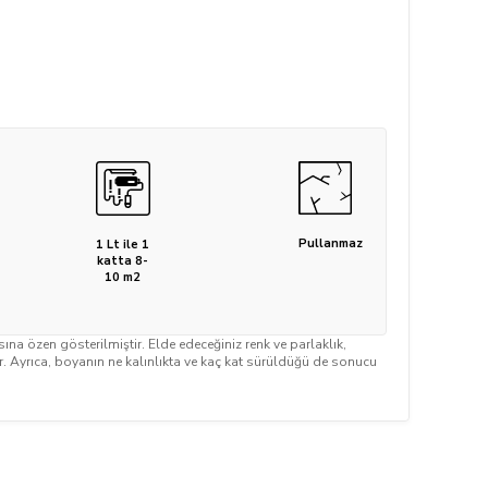
Pullanmaz
1 Lt ile 1
katta 8-
10 m2
a özen gösterilmiştir. Elde edeceğiniz renk ve parlaklık,
ir. Ayrıca, boyanın ne kalınlıkta ve kaç kat sürüldüğü de sonucu
.