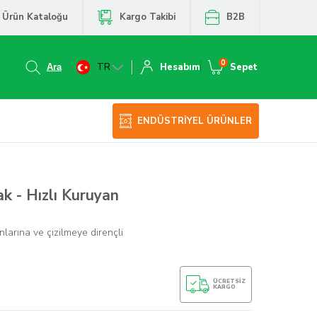
Ürün Kataloğu
Kargo Takibi
B2B
0
TR
Hesabım
Sepet
ENDÜSTRİYEL ÜRÜNLER
k - Hızlı Kuruyan
larına ve çizilmeye dirençli
ÜCRETSIZ
KARGO