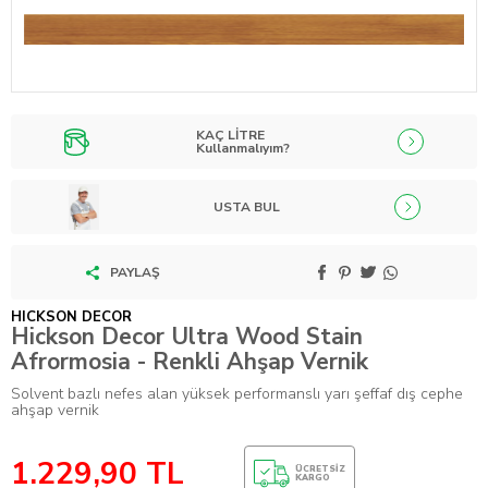
KAÇ LİTRE
Kullanmalıyım?
USTA BUL
PAYLAŞ
HICKSON DECOR
Hickson Decor Ultra Wood Stain
Afrormosia - Renkli Ahşap Vernik
Solvent bazlı nefes alan yüksek performanslı yarı şeffaf dış cephe
ahşap vernik
1.229,90
TL
ÜCRETSIZ
KARGO