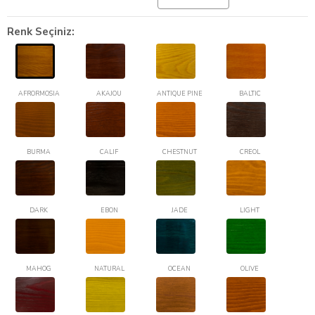
Renk Seçiniz:
AFRORMOSIA
AKAJOU
ANTIQUE PINE
BALTIC
BURMA
CALIF
CHESTNUT
CREOL
DARK
EBON
JADE
LIGHT
MAHOG
NATURAL
OCEAN
OLIVE