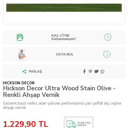
KAÇ LİTRE
Kullanmalıyım?
USTA BUL
PAYLAŞ
HICKSON DECOR
Hickson Decor Ultra Wood Stain Olive -
Renkli Ahşap Vernik
Solvent bazlı nefes alan yüksek performanslı yarı şeffaf dış cephe
ahşap vernik
1.229,90
TL
ÜCRETSIZ
KARGO