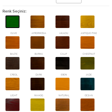
Renk Seçiniz:
OLIVE
AFRORMOSIA
AKAJOU
ANTIQUE PINE
BALTIC
BURMA
CALIF
CHESTNUT
CREOL
DARK
EBON
JADE
LIGHT
MAHOG
NATURAL
OCEAN