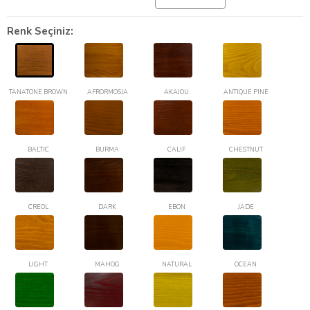
Renk Seçiniz:
TANATONE BROWN
AFRORMOSIA
AKAJOU
ANTIQUE PINE
BALTIC
BURMA
CALIF
CHESTNUT
CREOL
DARK
EBON
JADE
LIGHT
MAHOG
NATURAL
OCEAN