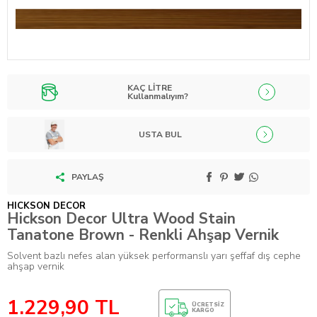
KAÇ LİTRE
Kullanmalıyım?
USTA BUL
PAYLAŞ
HICKSON DECOR
Hickson Decor Ultra Wood Stain
Tanatone Brown - Renkli Ahşap Vernik
Solvent bazlı nefes alan yüksek performanslı yarı şeffaf dış cephe
ahşap vernik
1.229,90
TL
ÜCRETSIZ
KARGO