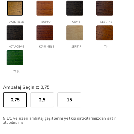
AÇIK MEŞE
BURMA
CEVİZ
KESTANE
KOYU CEVİZ
KOYU MEŞE
ŞEFFAF
TİK
YEŞİL
Ambalaj Seçiniz:
0,75
0,75
2,5
15
5 Lt. ve üzeri ambalaj çeşitlerini yetkili satıcılarımızdan satın
alabilirsiniz