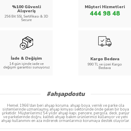
%100 Güvenli
Müşteri Hizmetleri
Alışveriş
444 98 48
256 Bit SSL Sertifikası & 3D
Secure
İade & Değişim
Kargo Bedava
14 gün içinde iade ve
990 TL ve üzeri Kargo
değişim garantisi sunuyoruz
Bedava
#ahşapdostu
Hemel 1966'dan beri ahşap koruma, ahşap boya, vernik ve parke cila
sistemlerinde uzmanlaşmış ahşap kimyası sektöründe önde gelen bir boya
şirketidir. Müşterilerimiz 54 yıldır ahşap kapı, pencere, pergola, deck, panjur
ve parkelerinde doğru, kaliteli ahşap bakım ürünlerimizi kullanıyor ve yeni
ahşap kullanımını en aza indirerek ormanlarımızı korumaya destek oluyorlar.