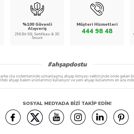
%100 Güvenli
Müşteri Hizmetleri
Alışveriş
444 98 48
256 Bit SSL Sertifikası & 3D
Secure
#ahşapdostu
ke cila sistemlerinde uzmanlaşmış ahşap kimyası sektöründe önde gelen bir bo
liteli ahşap bakım ürünlerimizi kullanıyor ve yeni ahşap kullanımını en aza in
SOSYAL MEDYADA BİZİ TAKİP EDİN!