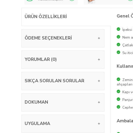
Genel Ö
ÜRÜN ÖZELLIKLERI
İpeks
ÖDEME SEÇENEKLERI
Nem al
Çatlak
Su itici
YORUMLAR (0)
Kullanı
Zemin 
SIKÇA SORULAN SORULAR
ahşapları
Kapı v
Panjur
DOKUMAN
Cephe
Ambalaj
UYGULAMA