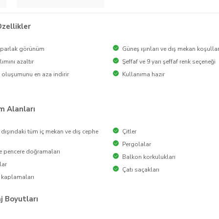
zellikler
i parlak görünüm
Güneş ışınları ve dış mekan koşullar
ımını azaltır
Şeffaf ve 9 yarı şeffaf renk seçeneği
 oluşumunu en aza indirir
Kullanıma hazır
m Alanları
dışındaki tüm iç mekan ve dış cephe
Çitler
Pergolalar
e pencere doğramaları
Balkon korkulukları
lar
Çatı saçakları
 kaplamaları
 Boyutları