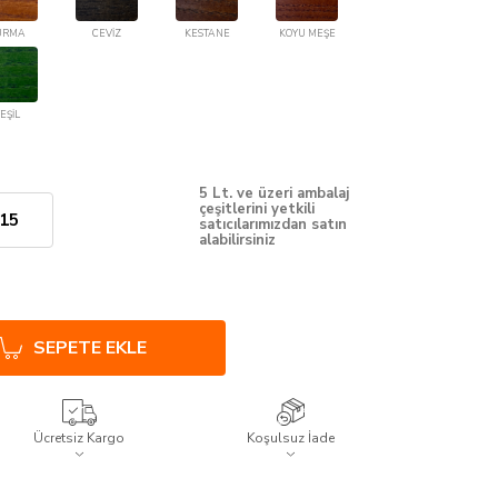
URMA
CEVİZ
KESTANE
KOYU MEŞE
EŞİL
5 Lt. ve üzeri ambalaj
çeşitlerini yetkili
15
satıcılarımızdan satın
alabilirsiniz
SEPETE EKLE
Ücretsiz Kargo
Koşulsuz İade