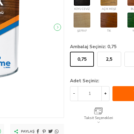
KOYU CEVİZ
AÇIK MEŞE
B
ŞEFFAF
TİK
Y
Ambalaj Seçiniz:
0,75
0,75
2,5
Adet Seçiniz:
Taksit Seçenekleri
PAYLAŞ