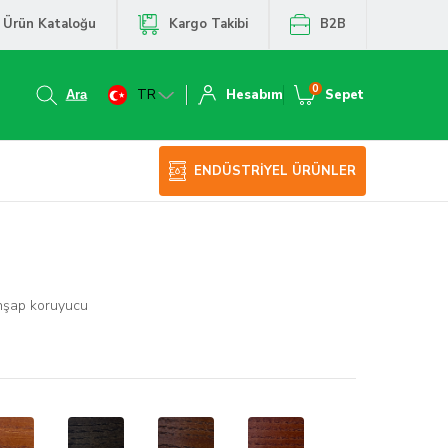
Ürün Kataloğu
Kargo Takibi
B2B
0
TR
Hesabım
Sepet
ENDÜSTRİYEL ÜRÜNLER
 ahşap koruyucu