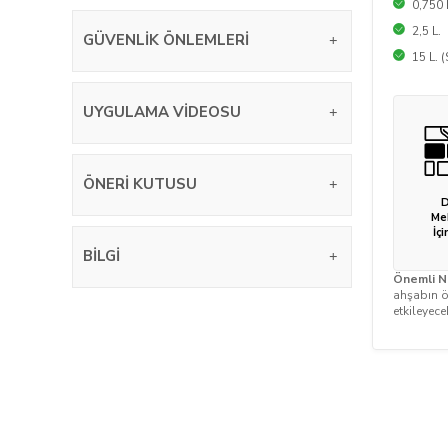
0,750 
2,5 L.
GÜVENLIK ÖNLEMLERI
15 L. (
UYGULAMA VIDEOSU
ÖNERI KUTUSU
D
Me
İçi
BILGI
Önemli N
ahşabın öz
etkileyece