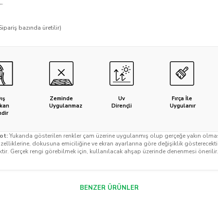
L.
Sipariş bazında üretilir)
ış
Zeminde
Uv
Fırça İle
kan
Uygulanmaz
Dirençli
Uygulanır
ndir
ot:
Yukarıda gösterilen renkler çam üzerine uygulanmış olup gerçeğe yakın olmasın
elliklerine, dokusuna emiciliğine ve ekran ayarlarına göre değişiklik gösterecekt
ktir. Gerçek rengi görebilmek için, kullanılacak ahşap üzerinde denenmesi önerilir
BENZER ÜRÜNLER