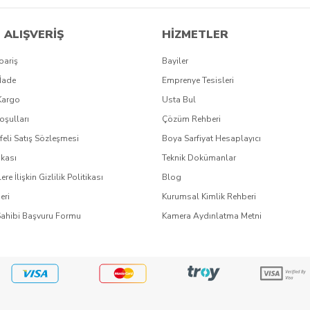
 ALIŞVERİŞ
HİZMETLER
pariş
Bayiler
İade
Emprenye Tesisleri
Kargo
Usta Bul
oşulları
Çözüm Rehberi
eli Satış Sözleşmesi
Boya Sarfiyat Hesaplayıcı
ikası
Teknik Dokümanlar
lere İlişkin Gizlilik Politikası
Blog
eri
Kurumsal Kimlik Rehberi
Sahibi Başvuru Formu
Kamera Aydınlatma Metni