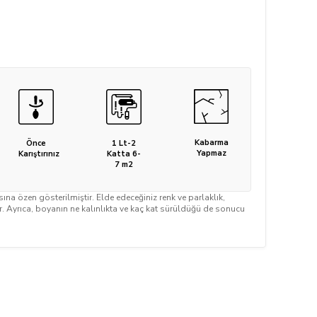
Kabarma
Önce
1 Lt-2
Yapmaz
Karıştırınız
Katta 6-
7 m2
a özen gösterilmiştir. Elde edeceğiniz renk ve parlaklık,
ir. Ayrıca, boyanın ne kalınlıkta ve kaç kat sürüldüğü de sonucu
.