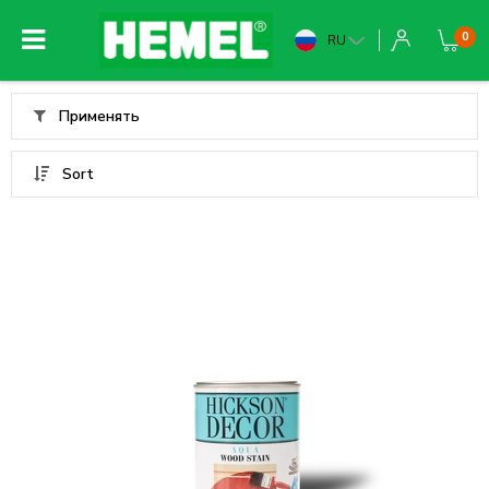
0
RU
Применять
Sort