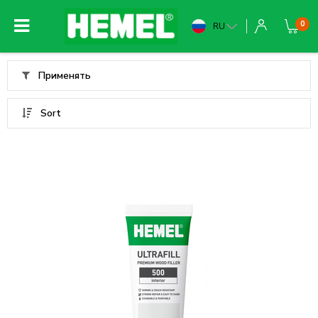
0
RU
Применять
Sort