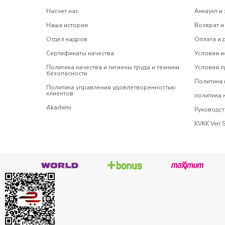
Насчет нас
Аккаунт и 
Наша история
Возврат и
Отдел кадров
Оплата и 
Сертификаты качества
Условия и
Политика качества и гигиены труда и техники
Условия 
безопасности
Политика 
Политика управления удовлетворенностью
клиентов
политика
Akademi
Руководст
KVKK Veri 