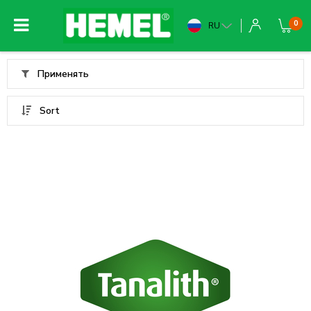
0
RU
Применять
Sort