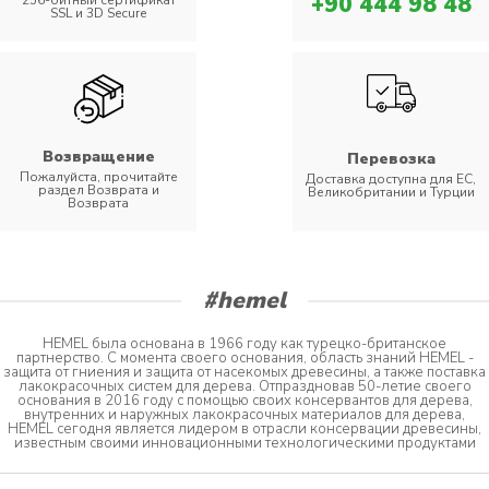
+90 444 98 48
256-битный сертификат
SSL и 3D Secure
Возвращение
Перевозка
Пожалуйста, прочитайте
Доставка доступна для ЕС,
раздел Возврата и
Великобритании и Турции
Возврата
#hemel
HEMEL была основана в 1966 году как турецко-британское
партнерство. С момента своего основания, область знаний HEMEL -
защита от гниения и защита от насекомых древесины, а также поставка
лакокрасочных систем для дерева. Отпраздновав 50-летие своего
основания в 2016 году с помощью своих консервантов для дерева,
внутренних и наружных лакокрасочных материалов для дерева,
HEMEL сегодня является лидером в отрасли консервации древесины,
известным своими инновационными технологическими продуктами