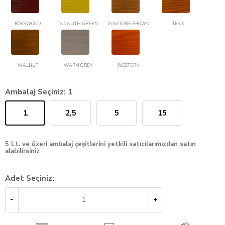
ROSEWOOD
TANALITH GREEN
TANATONE BROWN
TEAK
WALNUT
WARM GREY
WESTERN
Ambalaj Seçiniz:
1
1
2,5
5
15
5 Lt. ve üzeri ambalaj çeşitlerini yetkili satıcılarımızdan satın
alabilirsiniz
Adet Seçiniz: