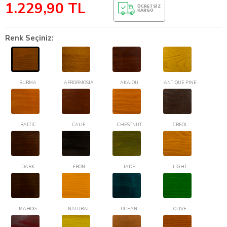
1.229,90
TL
ÜCRETSIZ
KARGO
Renk Seçiniz:
BURMA
AFRORMOSIA
AKAJOU
ANTIQUE PINE
BALTIC
CALIF
CHESTNUT
CREOL
DARK
EBON
JADE
LIGHT
MAHOG
NATURAL
OCEAN
OLIVE