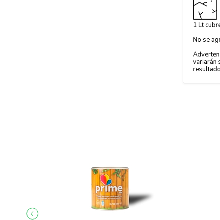
1 Lt cubr
No se agr
Advertenc
variarán 
resultado