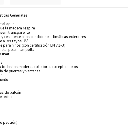
sticas Generales
e al agua
ue la madera respire
semitransparente
y resistente a las condiciones climáticas exteriores
e a los rayos UV
te para niños (con certificación EN 71-3)
ieta, pela ni ampolla
a usar
sar
a todas las maderas exteriores excepto suelos
ía de puertas y ventanas
or
iento
las de balcón
e techo
jo petición)