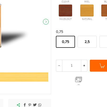
CLEAR
MIEL
BL
HAZELNUT
NATURAL
T
0,75
0,75
2,5