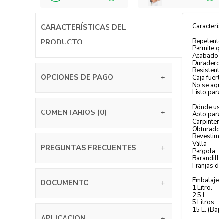
Caracterí
CARACTERÍSTICAS DEL
Repelent
PRODUCTO
Permite q
Acabado 
Duradero 
Resistent
OPCIONES DE PAGO
Caja fuer
No se agr
Listo par
Dónde u
COMENTARIOS (0)
Apto par
Carpinter
Obturad
Revestim
Valla
PREGUNTAS FRECUENTES
Pergola
Barandil
Franjas d
Embalaje
DOCUMENTO
1 Litro.
2,5 L.
5 Litros.
15 L. (Ba
APLICACION