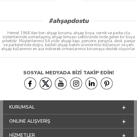
#ahşapdostu
Hemel 1966'dan beri ahşap koruma, ahşap boya, vernik ve parke cila
sistemlerinde uzmanlaşmış ahşap kimyası sektöründe önde gelen bir boya
şirketidir. Müşterilerimiz 54 yıldır ahşap kapı, pencere, pergola, deck, panjur
ve parkelerinde doğru, kaliteli ahşap bakım ürünlerimizi kullanıyor ve yeni
ahşap kullanımını en aza indirerek ormanlarımızı korumaya destek oluyorlar.
SOSYAL MEDYADA BİZİ TAKİP EDİN!
KURUMSAL
ONLINE ALIŞVERİŞ
HİZMETLER