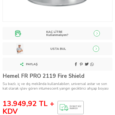
KAÇ LİTRE
Kullanmalıyım?
USTA BUL
PAYLAŞ
Hemel FR PRO 2119 Fire Shield
Su bazlı, iç ve dış mekânda kullanılabilen, universal astar ve son
kat olarak işlev gören intumescent yangın geciktirici ahşap boyası
13.949,92
TL +
ÜCRETSIZ
KDV
KARGO