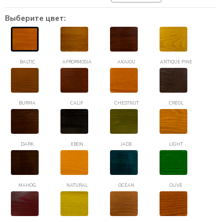
Выберите цвет:
BALTIC
AFRORMOSIA
AKAJOU
ANTIQUE PINE
BURMA
CALIF
CHESTNUT
CREOL
DARK
EBON
JADE
LIGHT
MAHOG
NATURAL
OCEAN
OLIVE