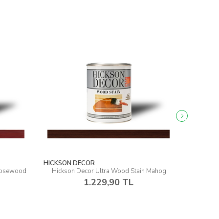
HICKSON DECOR
HICKSON
 Rosewood
Hickson Decor Ultra Wood Stain Mahog
Hickson 
1.229,90 TL