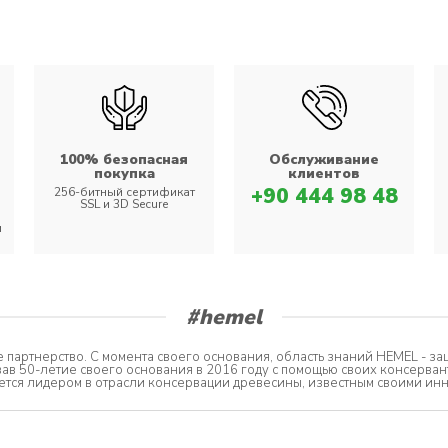
100% безопасная
Обслуживание
покупка
клиентов
+90 444 98 48
256-битный сертификат
SSL и 3D Secure
и
#hemel
 партнерство. С момента своего основания, область знаний HEMEL - защ
вав 50-летие своего основания в 2016 году с помощью своих консерва
яется лидером в отрасли консервации древесины, известным своими и