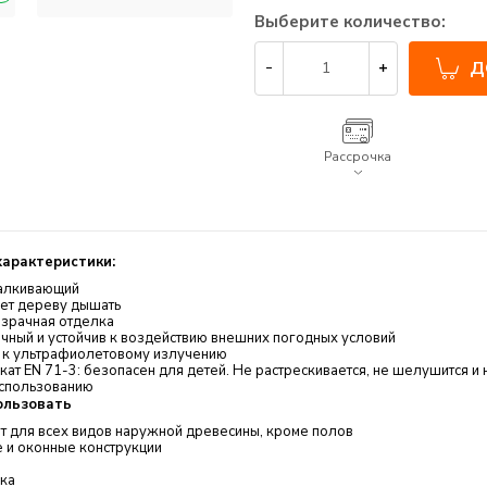
Выберите количество:
Д
Рассрочка
арактеристики:
алкивающий
ет дереву дышать
зрачная отделка
ный и устойчив к воздействию внешних погодных условий
в к ультрафиолетовому излучению
ат EN 71-3: безопасен для детей. Не растрескивается, не шелушится и 
использованию
ользовать
т для всех видов наружной древесины, кроме полов
 и оконные конструкции
ка