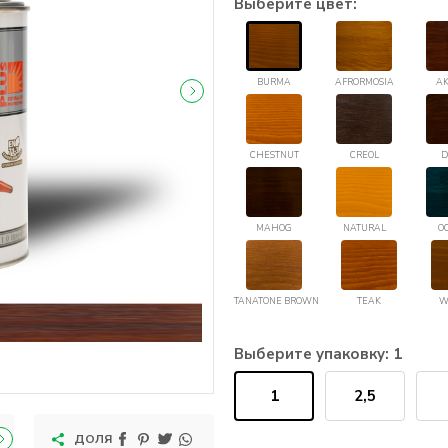
Выберите цвет:
BURMA
AFRORMOSIA
AK
CHESTNUT
CREOL
D
MAHOG
NATURAL
O
TANATONE BROWN
TEAK
W
Выберите упаковку:
1
1
2,5
ДОЛЯ