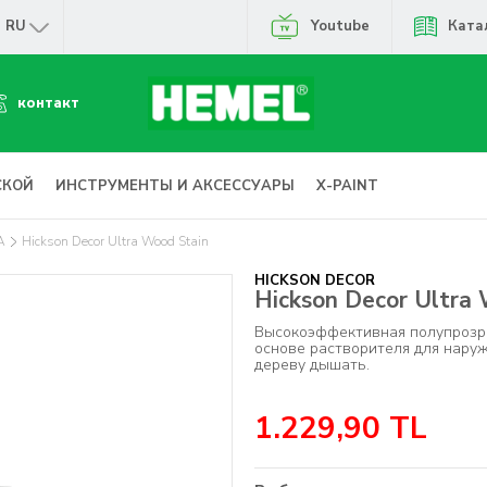
RU
Youtube
Ката
контакт
СКОЙ
ИНСТРУМЕНТЫ И АКСЕССУАРЫ
X-PAINT
А
Hickson Decor Ultra Wood Stain
HICKSON DECOR
Hickson Decor Ultra
Высокоэффективная полупрозра
основе растворителя для нару
дереву дышать.
1.229,90
TL