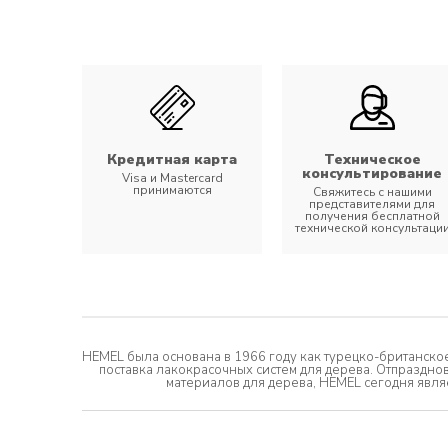
Кредитная карта
Техническое
консультирование
Visa и Mastercard
принимаются
Свяжитесь с нашими
представителями для
получения бесплатной
технической консультаци
HEMEL была основана в 1966 году как турецко-британское
поставка лакокрасочных систем для дерева. Отпраздно
материалов для дерева, HEMEL сегодня явл