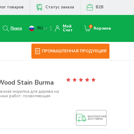
лог товаров
Статус заказа
B2B
Мой
0
RU
Корзина
Счет
ПРОМЫШЛЕННАЯ ПРОДУКЦИЯ
 Wood Stain Burma
чная морилка для дерева на
жных работ, позволяющая
БЕСПЛАТНАЯ
ДОСТАВКА