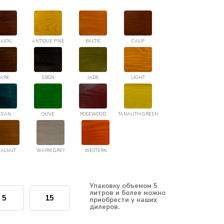
AJOU
ANTIQUE PINE
BALTIC
CALIF
ARK
EBON
JADE
LIGHT
CEAN
OLIVE
ROSEWOOD
TANALITH GREEN
ALNUT
WARM GREY
WESTERN
Упаковку объемом 5
литров и более можно
5
15
приобрести у наших
дилеров.