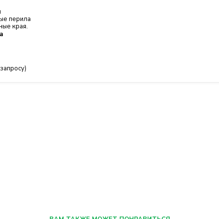
ы
ые перила
ные края.
а
 запросу)